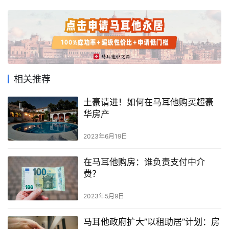
马
耳
他
移
民
相关推荐
留
土豪请进！如何在马耳他购买超豪
华房产
学
教
2023年6月19日
育
在马耳他购房：谁负责支付中介
费？
网
址
2023年5月9日
导
航
马耳他政府扩大”以租助居”计划：房