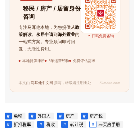
移民 / 房产 / 居留身份
咨询
专注马耳他本地，为您提供从
政
策解读、永居申请
到
海外置业
的
↑ 扫码免费咨询
一站式方案。专业顾问即时回
复，无隐性费用。
首
页
本地持牌律所
5年运营经验
免费评估需求
旅
游
51malta.com
本文由
马耳他中文网
撰写，转载请注明出处
攻
略
生
免税
外国人
房产
房产税
活
折扣税率
税收
转让税
🧱买房手册
指
南