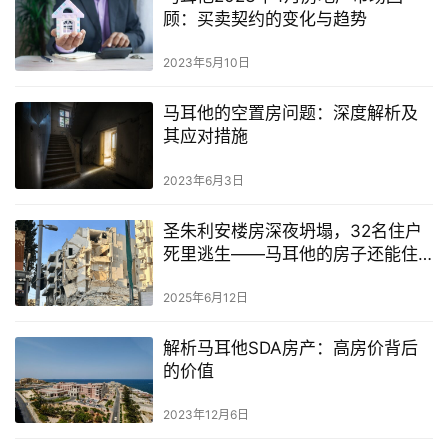
顾：买卖契约的变化与趋势
马
2023年5月10日
耳
他
马耳他的空置房问题：深度解析及
移
其应对措施
民
2023年6月3日
留
学
圣朱利安楼房深夜坍塌，32名住户
教
死里逃生——马耳他的房子还能住
育
吗？
2025年6月12日
解析马耳他SDA房产：高房价背后
网
的价值
址
导
2023年12月6日
航