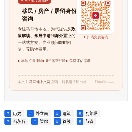
✦ 马耳他专属服务
移民 / 房产 / 居留身份
咨询
专注马耳他本地，为您提供从
政
策解读、永居申请
到
海外置业
的
↑ 扫码免费咨询
一站式方案。专业顾问即时回
复，无隐性费用。
本地持牌律所
5年运营经验
免费评估需求
51malta.com
本文由
马耳他中文网
撰写，转载请注明出处
历史
外立面
建筑
瓦莱塔
石灰石
管廊
管线
节省