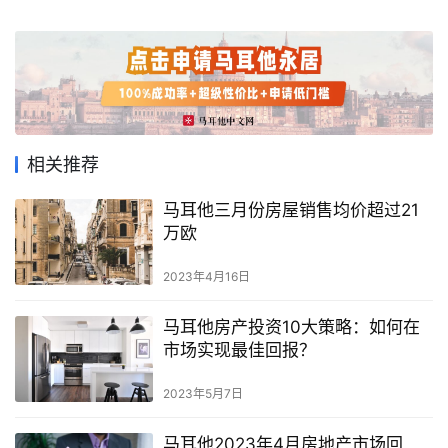
相关推荐
首
页
马耳他三月份房屋销售均价超过21
万欧
旅
游
2023年4月16日
攻
略
马耳他房产投资10大策略：如何在
市场实现最佳回报？
生
2023年5月7日
活
指
马耳他2023年4月房地产市场回
南