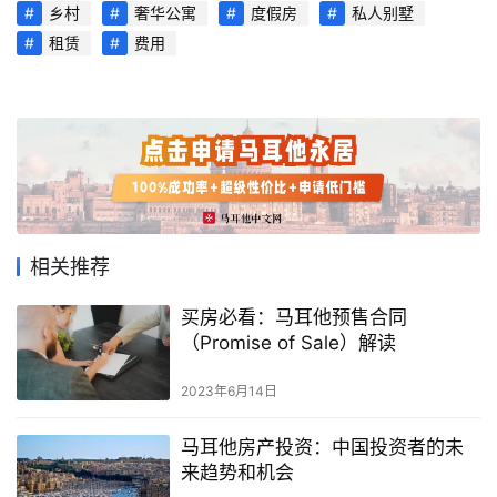
页
乡村
奢华公寓
度假房
私人别墅
租赁
费用
旅
游
攻
略
生
活
指
相关推荐
南
买房必看：马耳他预售合同
（Promise of Sale）解读
马
耳
2023年6月14日
他
移
马耳他房产投资：中国投资者的未
民
来趋势和机会