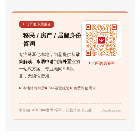
✦ 马耳他专属服务
移民 / 房产 / 居留身份
咨询
专注马耳他本地，为您提供从
政
策解读、永居申请
到
海外置业
的
↑ 扫码免费咨询
一站式方案。专业顾问即时回
复，无隐性费用。
本地持牌律所
5年运营经验
免费评估需求
51malta.com
本文由
马耳他中文网
撰写，转载请注明出处
首