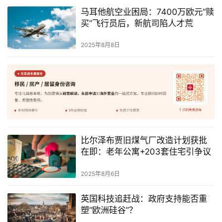
略
马耳他航空业困局：7400万欧元”赎
买”飞行员后，新航司陷人才荒
生
2025年8月8日
活
指
南
马
耳
他
移
比尔泽布贾旧煤气厂改造计划获批
民
在即：老年公寓+203套住宅引争议
留
2025年8月6日
学
教
英国科技追赶战：政府支持能否重
育
塑“欧洲硅谷”？