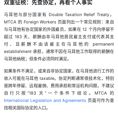
双重征税：先查协定，再看个人事实
马
马耳他与部分国家有 Double Taxation Relief Treaty。
耳
MTCA 的 Foreign Workers 页面列出一个常见规则：来自
他
与马耳他有协定国家的外国雇员，如果在 12 个月内停留不
移
超过 183 天、薪酬由非马耳他居民雇主支付或代表其支
民
付、且薪酬不由该雇主在马耳他的 permanent 
establishment 承担，通常不因在马耳他工作取得的薪酬在
留
马耳他纳税；但条件必须同时满足。
学
教
如果条件不满足，或来自非协定国家，在马耳他进行工作的
育
收入可能在马耳他 taxable。协定判断通常很技术化，特别
是跨年停留、远程雇佣、费用承担和常设机构问题，不建议
自行只按“183 天”一个条件下结论。MTCA 的 
网
址
International Legislation and Agreements
 页面可作为查
导
找相关国际协定的入口。
航