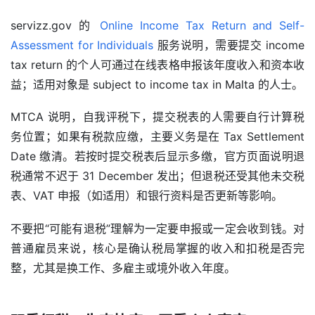
servizz.gov 的 
Online Income Tax Return and Self-
Assessment for Individuals
 服务说明，需要提交 income 
tax return 的个人可通过在线表格申报该年度收入和资本收
益；适用对象是 subject to income tax in Malta 的人士。
MTCA 说明，自我评税下，提交税表的人需要自行计算税
首
页
务位置；如果有税款应缴，主要义务是在 Tax Settlement 
Date 缴清。若按时提交税表后显示多缴，官方页面说明退
旅
税通常不迟于 31 December 发出；但退税还受其他未交税
游
表、VAT 申报（如适用）和银行资料是否更新等影响。
攻
略
不要把“可能有退税”理解为一定要申报或一定会收到钱。对
普通雇员来说，核心是确认税局掌握的收入和扣税是否完
生
整，尤其是换工作、多雇主或境外收入年度。
活
指
南