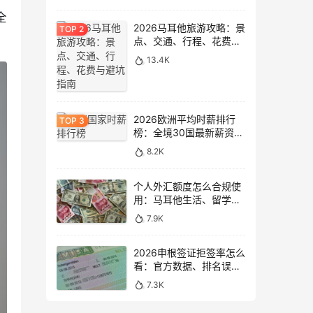
全
2026马耳他旅游攻略：景
点、交通、行程、花费与
避坑指南
13.4K
2026欧洲平均时薪排行
榜：全境30国最新薪资数
据大盘点
8.2K
个人外汇额度怎么合规使
用：马耳他生活、留学与
移民场景说明
7.9K
2026申根签证拒签率怎么
看：官方数据、排名误区
和申请避坑
7.3K