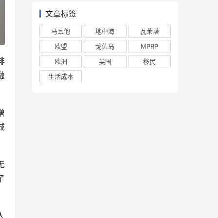
文章标签
马耳他
地中海
瓦莱塔
欧盟
戈佐岛
MPRP
排
欧洲
英国
移民
融
生活成本
增
城
无
了
人