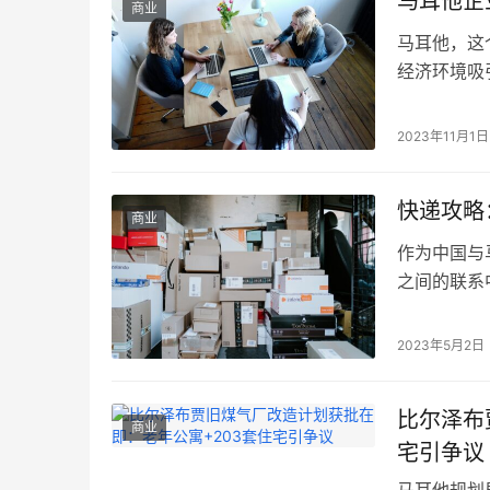
马耳他企
商业
马耳他，这
经济环境吸
说，马耳他
并享受其低
2023年11月1日
率 马耳他
并不像是一
快递攻略
商业
作为中国与
之间的联系
品，如何在
问题。本文
2023年5月2日
帮助您更好
马耳他的邮
比尔泽布
商业
宅引争议