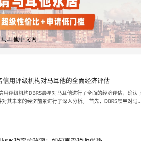
名信用评级机构对马耳他的全面经济评估
信用评级机构DBRS晨星对马耳他进行了全面的经济评估，确认
并对其未来的经济前景进行了深入分析。 首先，DBRS晨星对马
苏表示了高度认可。与其他欧洲国家相比，马耳他在疫情后的经
更快，这得益于政府对私营部门的大力支持和旅游业的迅速反
日
劳动力市场的表现也受到了评级机构的赞赏，尤其是在过去三年
。 然而，尽…