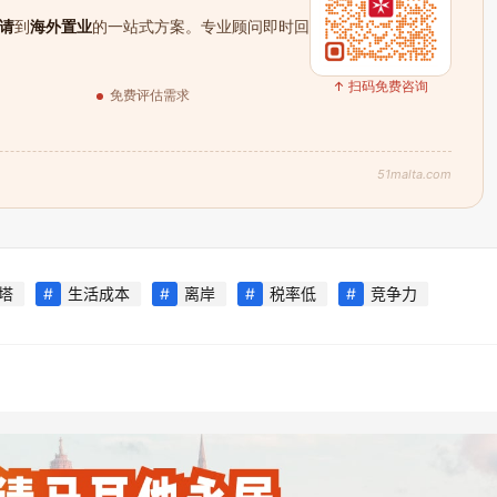
请
到
海外置业
的一站式方案。专业顾问即时回
↑ 扫码免费咨询
免费评估需求
51malta.com
塔
生活成本
离岸
税率低
竞争力