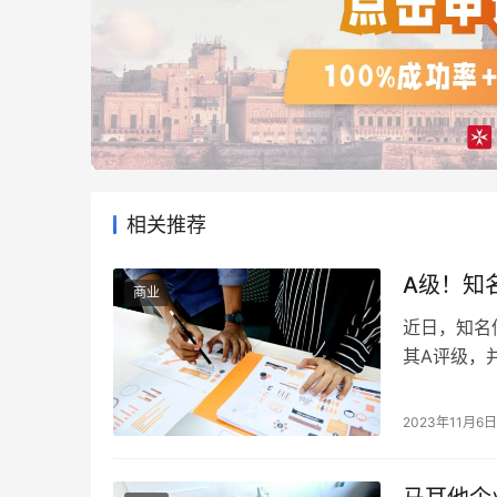
相关推荐
A级！知
商业
近日，知名
其A评级，
他的经济复
济恢复速度
2023年11月6
弹。此外，
的就业增长