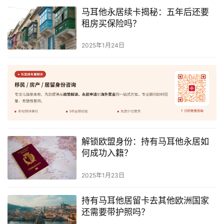
略
马耳他永居续卡揭秘：五年后还要
租房买保险吗？
生
2025年1月24日
活
指
南
马
耳
他
移
解锁欧盟身份：持有马耳他永居如
民
何成功入籍？
留
2025年1月23日
学
教
持有马耳他居留卡去其他欧洲国家
育
还需要带护照吗？