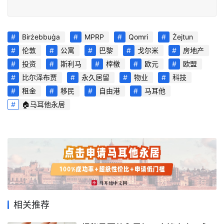
生
活
Birżebbuġa
MPRP
Qomri
Żejtun
指
伦敦
公寓
巴黎
戈尔米
房地产
南
投资
斯利马
榟橔
欧元
欧盟
比尔泽布贾
永久居留
物业
科技
马
租金
移民
自由港
马耳他
耳
🏠马耳他永居
他
移
民
留
学
教
育
相关推荐