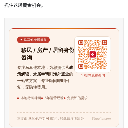
抓住这段黄金机会。
✦ 马耳他专属服务
移民 / 房产 / 居留身份
咨询
专注马耳他本地，为您提供从
政
策解读、永居申请
到
海外置业
的
↑ 扫码免费咨询
一站式方案。专业顾问即时回
首
复，无隐性费用。
页
本地持牌律所
5年运营经验
免费评估需求
旅
游
攻
51malta.com
本文由
马耳他中文网
撰写，转载请注明出处
略