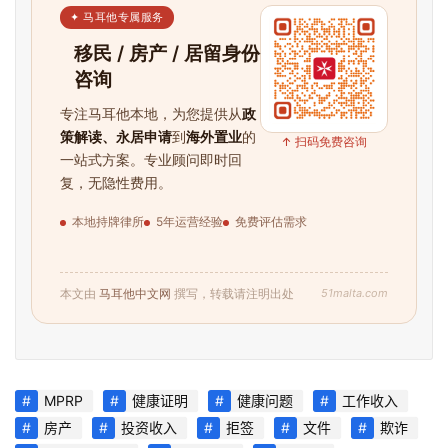
✦ 马耳他专属服务
移民 / 房产 / 居留身份
咨询
专注马耳他本地，为您提供从
政
策解读、永居申请
到
海外置业
的
↑ 扫码免费咨询
一站式方案。专业顾问即时回
复，无隐性费用。
本地持牌律所
5年运营经验
免费评估需求
首
页
51malta.com
本文由
马耳他中文网
撰写，转载请注明出处
旅
游
攻
略
MPRP
健康证明
健康问题
工作收入
房产
投资收入
拒签
文件
欺诈
生