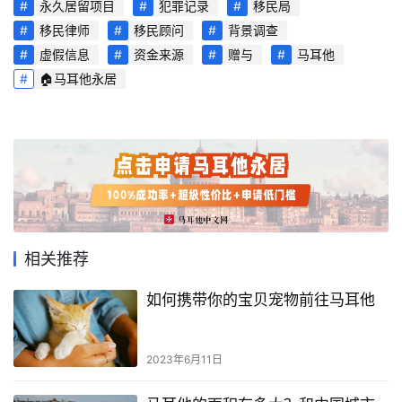
永久居留项目
犯罪记录
移民局
活
移民律师
移民顾问
背景调查
指
南
虚假信息
资金来源
赠与
马耳他
🏠马耳他永居
马
耳
他
移
民
留
相关推荐
学
教
如何携带你的宝贝宠物前往马耳他
育
2023年6月11日
网
址