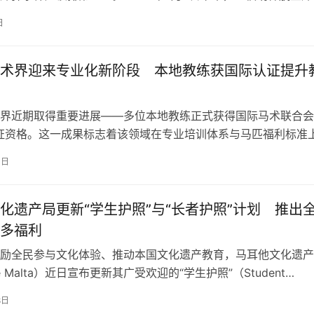
顶，落在三百多个正在祈祷的人中间。它没有爆炸。 今天走进
日
里还摆着那枚炸弹的复制品。穹顶的修补痕迹已经看不清了，但
记得那天发生了什么。 教堂本身就是一个建筑异类 在讲炸弹之
术界迎来专业化新阶段 本地教练获国际认证提升
界近期取得重要进展——多位本地教练正式获得国际马术联合会
认证资格。这一成果标志着该领域在专业培训体系与马匹福利标准
也反映出本地教练群体正逐步与欧洲标准接轨。 长期以来，马
1日
多依赖国外培训来提升技术与教学水平。此次认证的取得，代表
培训体系正在形成更加系统、可持续的本地模式。 理论与实践
地化教…
化遗产局更新“学生护照”与“长者护照”计划 推出
多福利
励全民参与文化体验、推动本国文化遗产教育，马耳他文化遗产
age Malta）近日宣布更新其广受欢迎的“学生护照”（Student
rt）与“长者护照”（Senior Passport）项目。此次更新不仅带来
8日
计，也扩充了参与景点与活动奖励机制，旨在让马耳他丰富的历