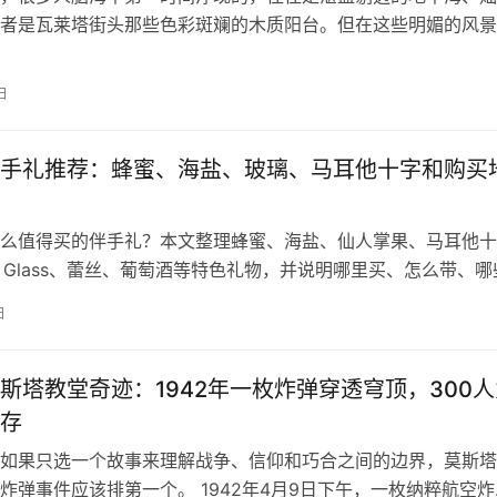
者是瓦莱塔街头那些色彩斑斓的木质阳台。但在这些明媚的风景
其实还隐藏着一个深邃、神秘且极具分量的“平行世界”。 这个
，不仅在于它令人惊艳的自然风光，更在于它那层层叠叠、几乎
日
厚重历史。近日，马耳他国家遗产局（Heritage Malta）宣
手礼推荐：蜂蜜、海盐、玻璃、马耳他十字和购买
么值得买的伴手礼？本文整理蜂蜜、海盐、仙人掌果、马耳他十
na Glass、蕾丝、葡萄酒等特色礼物，并说明哪里买、怎么带、哪
多。
日
斯塔教堂奇迹：1942年一枚炸弹穿透穹顶，300人
存
如果只选一个故事来理解战争、信仰和巧合之间的边界，莫斯塔
炸弹事件应该排第一个。 1942年4月9日下午，一枚纳粹航空炸