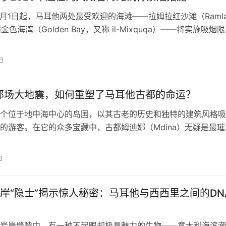
年1月1日起，马耳他两处最受欢迎的海滩——拉姆拉红沙滩（Ramla 
和金色海湾（Golden Bay，又称 il-Mixquqa）——将实施吸烟限
游客和居民在海滩上只能在设定的指定区域吸烟，其余区域将全
一政策被视为试点项目，政府计划通过实施效果来决定是否进一
日
共海滩。 受法国启发 也源自本地呼声 这…
年那场大地震，如何重塑了马耳他古都的命运？
个位于地中海中心的岛国，以其古老的历史和独特的建筑风格吸
的游客。在它的众多宝藏中，古都姆迪娜（Mdina）无疑是最璀
座雄伟的城墙之城，以其宁静、庄严的氛围被誉为“寂静之城”。
不知道的是，姆迪娜今日的辉煌面貌，并非完全是历史的自然沉
日
于一场被岁月掩盖的巨大灾难——1693年的西西里大地震。这
了…
岸“隐士”揭示惊人秘密：马耳他与西西里之间的DN
岩岸缝隙中，有一种不起眼却极具魅力的生物——意大利海滨潮