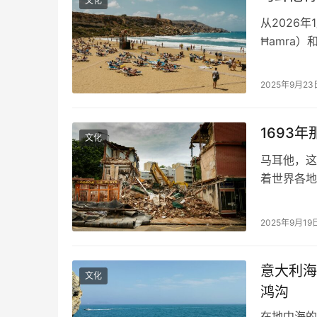
文化
从2026
Ħamra）
制。届时，
禁烟。 这
2025年9月23
大至其他公
1693
文化
马耳他，这
着世界各地
的一颗。这
而，许多人
2025年9月19
淀，而是源
震，在摧毁
意大利海
文化
鸿沟
在地中海的