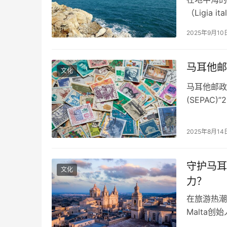
（Ligia 
候在海边石
2025年9月10
正是这种传
一项最新研
马耳他邮
文化
马耳他邮政
(SEPA
色建筑登上
教堂由马耳
2025年8月14
学院旧址作
守护马耳
文化
力？
在旅游热潮
Malta
实：失去文