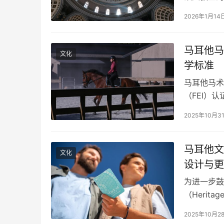
砸穿教堂穹
2026年1月14
教堂，侧厅
个马耳他都
这栋建筑…
马耳他马
文化
学标准
马耳他马术
（FEI）
显著提升，
2025年10月3
骑手与教练
马耳他马术
合 形成本
马耳他文
文化
设计与更
为进一步鼓
（Herit
Passpo
2025年10月2
新的外观设