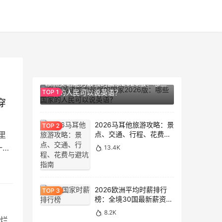
14.1K
欧洲英语能力最强的国家2026版：哪些
国家的人民可以说英语？
穿
2026马耳他旅游攻略：景
里
点、交通、行程、花费与
避坑指南
一整
13.4K
海
教皇
团从
2026欧洲平均时薪排行
榜：全境30国最新薪资数
据大盘点
8.2K
烂