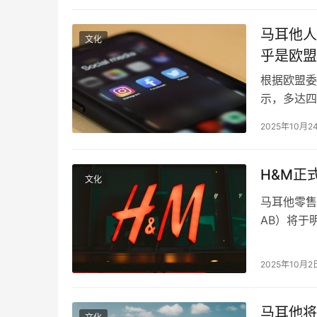
文化更贴近
马耳他人
文化
乎是欧盟
根据欧盟委
示，多达四
一比例几乎
2025年10月2
费习惯，并
媒体成为马
H&M正
文化
马耳他零售业
AB）将于
购物体验。
售的一座里
2025年10月2
想购买H&
马耳他将