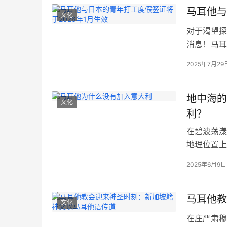
马耳他与
文化
对于渴望探
消息！马耳
年轻公民提
2025年7月29
终于尘埃落
的青年交流
这项备受期
地中海的
文化
利？
在碧波荡漾
地理位置上
许多初识马
2025年6月9日
部分。然而
为一个独立
感并非空穴
马耳他教
文化
在庄严肃穆