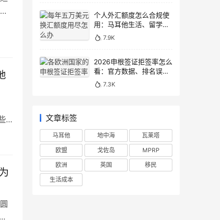
之
个人外汇额度怎么合规使
岛国
用：马耳他生活、留学与
移民场景说明
能
7.9K
布了
2026申根签证拒签率怎么
看：官方数据、排名误区
地
和申请避坑
7.3K
文章标签
些
马耳他
地中海
瓦莱塔
欧盟
戈佐岛
MPRP
欧洲
英国
移民
为
生活成本
圆
弹