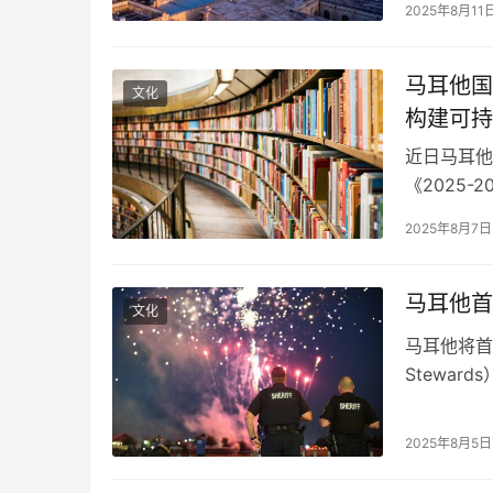
2025年8月11
2025年
728欧元升
马耳他国
文化
构建可持
近日马耳他教
《2025
马威（KP
2025年8月7日
籍在马耳他
际传播 新
马耳他首
文化
马耳他将首
Stewa
他及戈佐岛
及其所属机
2025年8月5日
还授权警方
与安保员的