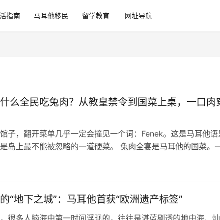
活指南
马耳他移民
留学教育
网址导航
什么全民吃兔肉？从教皇禁令到国菜上桌，一口肉
馆子，翻开菜单几乎一定会撞见一个词：Fenek。这是马耳他语
是岛上最不能被忽略的一道硬菜。 兔肉全宴是马耳他的国菜。
腌后炖再拌面，一兔两吃，一桌人围着分。问题是，这个四面是
岛，为什么偏偏和兔子绑在了一起？ 一、骑士团带来了兔子，
 兔肉在马耳他的故事，从圣约翰骑士团开始。 1530年，骑士
的“地下之城”：马耳他首获“欧洲遗产标签”
，很多人脑海中第一时间浮现的，往往是湛蓝剔透的地中海、灿