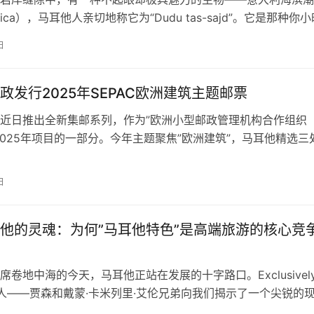
italica），马耳他人亲切地称它为“Dudu tas-sajd”。它是那种你
缝里看到过的小生物，动作敏捷，总是悄悄地躲开人类的视线。
日
统意义上“黏着海岸”的物种，最近却在科学界掀起了不小的波澜
究揭示，这种看似普通的海岸等足类动物，竟在马…
政发行2025年SEPAC欧洲建筑主题邮票
近日推出全新集邮系列，作为”欧洲小型邮政管理机构合作组织
C)”2025年项目的一部分。今年主题聚焦”欧洲建筑”，马耳他精选三
邮票： 邮票亮点建筑 瓦莱塔的意大利圣凯瑟琳教堂这座巴洛克
他骑士团建于1576年，以其镀金穹顶和珍贵艺术品闻名。 姆迪
日
为马耳他…
他的灵魂：为何”马耳他特色”是高端旅游的核心竞
席卷地中海的今天，马耳他正站在发展的十字路口。Exclusivel
创始人——贾森和戴蒙·卡米列里·艾伦兄弟向我们揭示了一个尖锐的
化本真性，马耳他将沦为又一个平庸的度假岛。 数字背后的隐