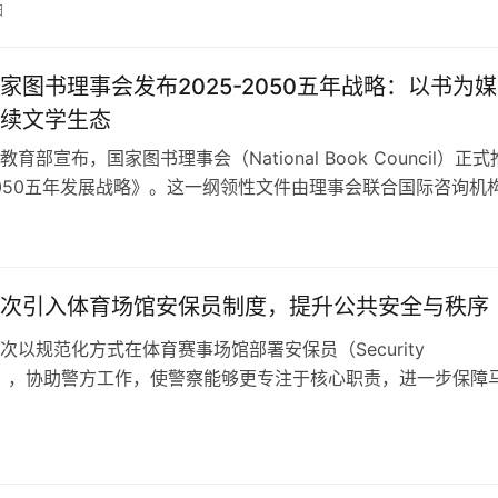
日
前四个月：游客量突破100万，同比增长17% 人均消费：从2024年
至770欧元 2050愿景目标：2035年实…
家图书理事会发布2025-2050五年战略：以书为
续文学生态
育部宣布，国家图书理事会（National Book Council）正
-2050五年发展战略》。这一纲领性文件由理事会联合国际咨询机
MG）共同制定，旨在通过系统性改革支持本土出版业发展，巩固
文化、教育和经济中的核心地位。 四大支柱战略：从本土深耕
战略围绕四个关键维度展开： 强化文学生态系统…
次引入体育场馆安保员制度，提升公共安全与秩序
次以规范化方式在体育赛事场馆部署安保员（Security
rds），协助警方工作，使警察能够更专注于核心职责，进一步保障
居民的安全。 这一变革源于一项新法律的出台，该法律要求安
构必须经过专业培训并取得执照。新规不仅明确了安保员的职责
对安保机构及个人进行资质审核，同时制定了执照取消标准、机
…