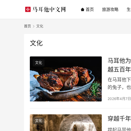
首页
旅游攻略
生
首页
文化
文化
马耳他为
文化
越五百年
在马耳他下
的兔子，也
只兔子，先
2026年4月7日
的地中海小
带来了禁令
罗德岛…
穿越千年
文化
提起马耳他