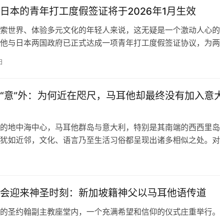
日本的青年打工度假签证将于2026年1月生效
索世界、体验多元文化的年轻人来说，这无疑是一个激动人心的
他与日本两国政府已正式达成一项青年打工度假签证协议，为两
供了全新的文化与职业交流机会。这项历经九年漫长酝酿的协议
日
定，将于明年一月正式生效。它的到来，预示着马耳他与日本之
将迈入一个全新的阶段。 九年磨一剑：两国高层东京会晤敲定
待的协…
“意”外：为何近在咫尺，马耳他却最终没有加入意
的地中海中心，马耳他群岛与意大利，特别是其南端的西西里岛
犹如近邻，文化、语言乃至生活习俗都呈现出诸多相似之处。对
耳他的人而言，很容易产生一种错觉，认为它原本就是意大利的
，历史的洪流却将马耳他推向了一条截然不同的道路，使其最终
的国家。 地理、语言与文化的“意大利印记” 马耳他与意大利的
来风…
会迎来神圣时刻：新加坡籍神父以马耳他语传道
的圣约翰副主教座堂内，一个充满希望和信仰的仪式庄重举行。