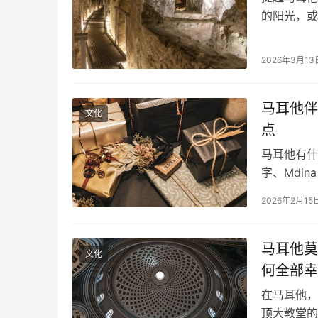
的阳光，或
下，马耳他
真正的魅力
2026年3月13
徒手触摸到的
一…
马耳他伴
文化
点
马耳他有什
字、Mdi
不建议买太
2026年2月15
马耳他莫
文化
何全部幸
在马耳他，
顶大教堂的