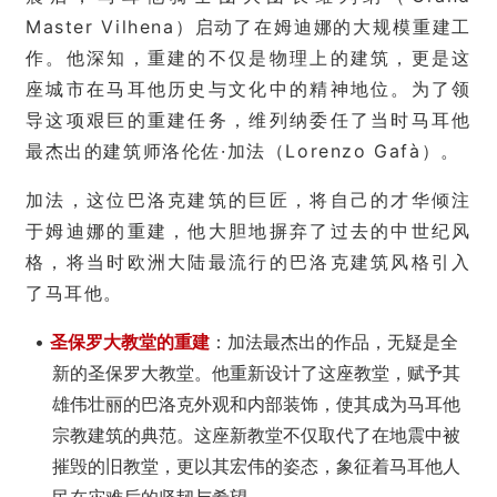
Master Vilhena）启动了在姆迪娜的大规模重建工
作。他深知，重建的不仅是物理上的建筑，更是这
座城市在马耳他历史与文化中的精神地位。为了领
导这项艰巨的重建任务，维列纳委任了当时马耳他
最杰出的建筑师洛伦佐·加法（Lorenzo Gafà）。
加法，这位巴洛克建筑的巨匠，将自己的才华倾注
于姆迪娜的重建，他大胆地摒弃了过去的中世纪风
格，将当时欧洲大陆最流行的巴洛克建筑风格引入
了马耳他。
•
圣保罗大教堂的重建
：加法最杰出的作品，无疑是全
新的圣保罗大教堂。他重新设计了这座教堂，赋予其
雄伟壮丽的巴洛克外观和内部装饰，使其成为马耳他
宗教建筑的典范。这座新教堂不仅取代了在地震中被
摧毁的旧教堂，更以其宏伟的姿态，象征着马耳他人
民在灾难后的坚韧与希望。