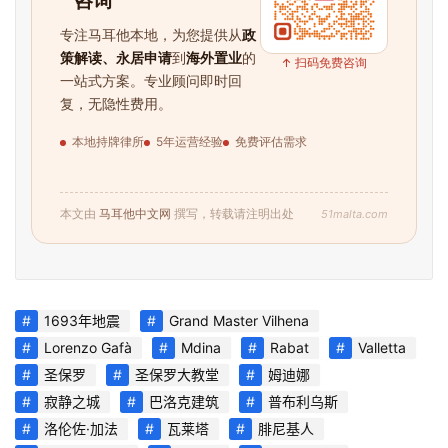
咨询
航
专注马耳他本地，为您提供从
政
策解读、永居申请
到
海外置业
的
↑ 扫码免费咨询
一站式方案。专业顾问即时回
复，无隐性费用。
本地持牌律所
5年运营经验
免费评估需求
51malta.com
本文由
马耳他中文网
撰写，转载请注明出处
1693年地震
Grand Master Vilhena
Lorenzo Gafà
Mdina
Rabat
Valletta
圣保罗
圣保罗大教堂
姆迪娜
寂静之城
巴洛克建筑
普布利乌斯
洛伦佐·加法
瓦莱塔
腓尼基人