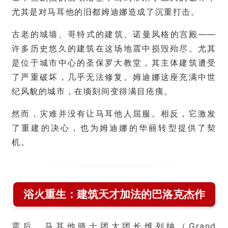
尤其是对马耳他的旧都姆迪娜造成了沉重打击。
古老的城墙、哥特式的建筑、诺曼风格的宫殿——
许多历史悠久的建筑在这场地震中损毁殆尽。尤其
是位于城市中心的圣保罗大教堂，其主体建筑遭受
了严重破坏，几乎无法修复。姆迪娜这座充满中世
纪风貌的城市，在顷刻间变得满目疮痍。
然而，灾难并没有让马耳他人屈服。相反，它激发
了重建的决心，也为姆迪娜的华丽转型提供了契
机。
浴火重生：建筑天才加法的巴洛克杰作
震后，马耳他骑士团大团长维列纳（Grand