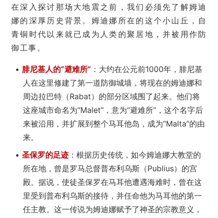
在深入探讨那场大地震之前，我们必须先了解姆迪
娜的深厚历史背景。姆迪娜所在的这个小山丘，自
青铜时代以来就已成为人类的聚居地，并被用作防
御工事。
•
腓尼基人的“避难所”
：大约在公元前1000年，腓尼基
人在这里修建了第一道防御城墙，将现在的姆迪娜和
周边拉巴特（Rabat）的部分区域围了起来。他们将
这座城市命名为“Malet”，意为“避难所”，这个名字后
来被沿用，并扩展到整个马耳他岛，成为“Malta”的由
来。
•
圣保罗的足迹
：根据历史传统，如今姆迪娜大教堂的
所在地，曾是罗马总督普布利乌斯（Publius）的宫
殿。据说，使徒圣保罗在马耳他遭遇海难时，曾在这
里受到普布利乌斯的接待，并任命他为马耳他的第一
任主教。这一传说为姆迪娜赋予了神圣的宗教意义，