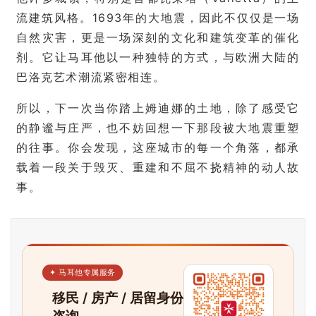
指
流建筑风格。1693年的大地震，因此不仅仅是一场
南
自然灾害，更是一场深刻的文化和建筑变革的催化
马
剂。它让马耳他以一种独特的方式，与欧洲大陆的
耳
巴洛克艺术潮流紧密相连。
他
移
所以，下一次当你踏上姆迪娜的土地，除了感受它
民
的静谧与庄严，也不妨回想一下那段被大地震重塑
的往事。你会发现，这座城市的每一个角落，都承
留
载着一段关于毁灭、重建和不屈不挠精神的动人故
学
事。
教
育
网
✦ 马耳他专属服务
址
移民 / 房产 / 居留身份
导