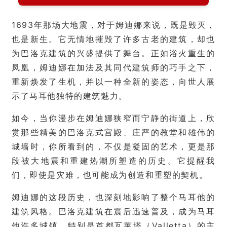
1693年那场大地震，对于姆迪娜来说，既是毁灭，
也是新生。它无情地摧毁了许多古老的建筑，却也
为巴洛克建筑的兴盛提供了舞台。正如浴火重生的
凤凰，姆迪娜在加法及其同代建筑师的巧手之下，
重新焕发了生机，并以一种全新的姿态，向世人展
示了马耳他独特的建筑魅力。
首
页
如今，当你漫步在姆迪娜狭窄而宁静的街道上，欣
赏那些精美的巴洛克式宫殿、庄严的教堂和雄伟的
旅
城墙时，你所看到的，不仅是凝固的艺术，更是那
游
段被大地震和重建热潮所塑造的历史。它提醒我
攻
们，即使是灾难，也可能成为创造和重塑的契机。
略
姆迪娜的这段历史，也深刻地影响了整个马耳他的
生
建筑风格。巴洛克建筑在震后迅速普及，成为马耳
活
他许多城镇，特别是首都瓦莱塔（Valletta）的主