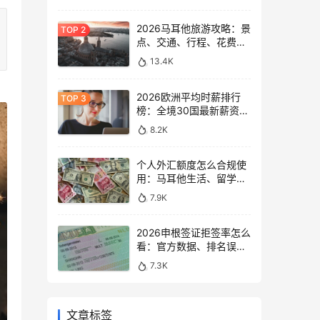
2026马耳他旅游攻略：景
点、交通、行程、花费与
避坑指南
13.4K
2026欧洲平均时薪排行
榜：全境30国最新薪资数
据大盘点
8.2K
个人外汇额度怎么合规使
用：马耳他生活、留学与
移民场景说明
7.9K
2026申根签证拒签率怎么
看：官方数据、排名误区
和申请避坑
7.3K
文章标签