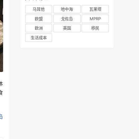
马耳他
地中海
瓦莱塔
欧盟
戈佐岛
MPRP
欧洲
英国
移民
生活成本
体
食
岛