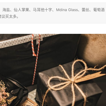
盐、仙人掌果、马耳他十字、Mdina Glass、蕾丝、葡萄酒
建议买太多。