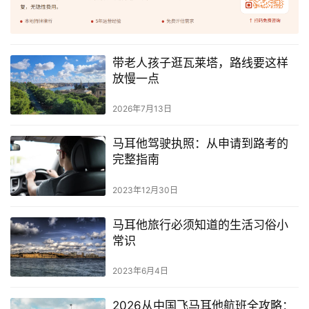
马
耳
他
带老人孩子逛瓦莱塔，路线要这样
移
放慢一点
民
2026年7月13日
留
学
马耳他驾驶执照：从申请到路考的
教
完整指南
育
2023年12月30日
马耳他旅行必须知道的生活习俗小
网
常识
址
导
2023年6月4日
航
2026从中国飞马耳他航班全攻略：