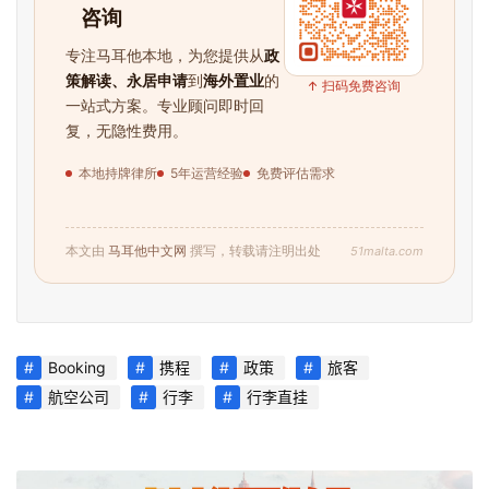
咨询
专注马耳他本地，为您提供从
政
策解读、永居申请
到
海外置业
的
↑ 扫码免费咨询
一站式方案。专业顾问即时回
复，无隐性费用。
本地持牌律所
5年运营经验
免费评估需求
51malta.com
本文由
马耳他中文网
撰写，转载请注明出处
Booking
携程
政策
旅客
航空公司
行李
行李直挂