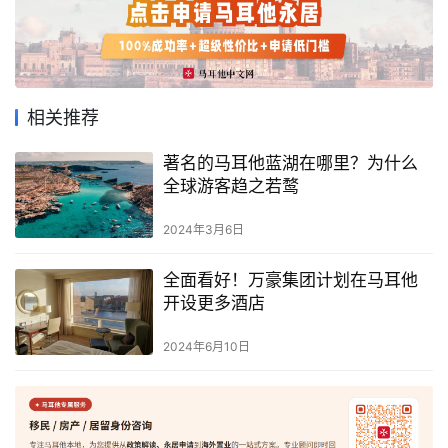
相关推荐
首
著名的马耳他蓝湖在哪里？为什么
页
全球游客趋之若鹜
旅
2024年3月6日
游
攻
全面看好！万豪集团计划在马耳他
略
开设更多酒店
2024年6月10日
生
活
指
南