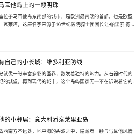
马耳他岛上的一颗明珠
座位于马耳他岛东南部的城市，是欧洲最南端的首都，也是欧盟
。瓦莱塔，这座名字来源于16世纪医院骑士团团长让·帕里索·德·
，经历过时代的洗礼，依然保留了其历史的韵味和魅力。这座城
筑均由医院骑士团在16世纪建造，巴洛克式建筑风格和现代主义
日
映，昭示着历史与现代的和谐共存。 瓦莱塔的历史长河中，有
期是医院…
有自己的小长城：维多利亚防线
史就像一张丰富多彩的画卷，散发着独特的魅力。从石器时代的
纪的城堡，再到现代的城市，这个岛屿国家无一不在诉说着它的
这其中，有一个被世人所忽视的地方——维多利亚防线，它矗立
，像一条长长的长城，将繁华的南部与北部隔开。这就是马耳他
日
”。 维多利亚防线，最初被称为“西北防线”，是一条沿着马耳他宽
，全长12公…
他的小邻居：意大利潘泰莱里亚岛
岛西南方不远处，地中海的碧波之中，隐藏着一颗与马耳他风情