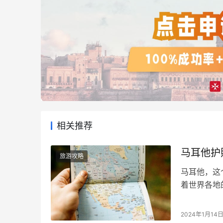
相关推荐
马耳他护
旅游攻略
马耳他，这
着世界各地
照持有者可
些热爱旅行
2024年1月14