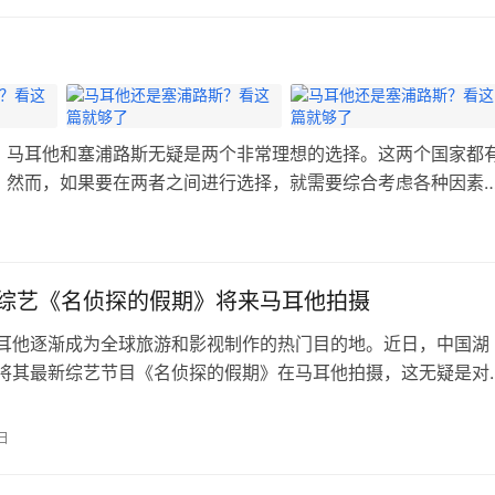
家/地区，落地签进入31个国家/地区，可以在访问通过申请电子旅
）进入1…
，马耳他和塞浦路斯无疑是两个非常理想的选择。这两个国家都
。然而，如果要在两者之间进行选择，就需要综合考虑各种因素
境、教育资源和移民政策等方面的情况，来帮助您做出更好的决
活成本相对较低，尤…
综艺《名侦探的假期》将来马耳他拍摄
耳他逐渐成为全球旅游和影视制作的热门目的地。近日，中国湖
将其最新综艺节目《名侦探的假期》在马耳他拍摄，这无疑是对
国的又一次重大推广。本文将详细介绍这一热门综艺节目的背
容以及马耳他作为拍摄地的独特魅力。 湖南卫视与《名侦探的
日
卫视是中国最受欢迎的电视台之一，以其创新的节目形式和高质
名。《名侦探的假期…