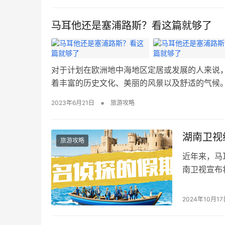
143个国
授权（eTA
马耳他还是塞浦路斯？看这篇就够了
对于计划在欧洲地中海地区定居或发展的人来说
着丰富的历史文化、美丽的风景以及舒适的气候
本文将通过对比这两个国家在生活质量、商业环
•
2023年6月21日
旅游攻略
策。 生活质量 从生活成本上来看，马耳他的生
湖南卫视
旅游攻略
近年来，马
南卫视宣布
这个美丽岛
景、节目内
2024年10月17
期》 湖南
的制作而闻