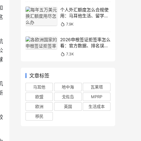
和
个人外汇额度怎么合规使
用：马耳他生活、留学与
这
移民场景说明
7.9K
2026申根签证拒签率怎么
航
看：官方数据、排名误区
公
和申请避坑
7.3K
球
文章标签
机
马耳他
地中海
瓦莱塔
新
欧盟
戈佐岛
MPRP
欧洲
英国
生活成本
移民
较