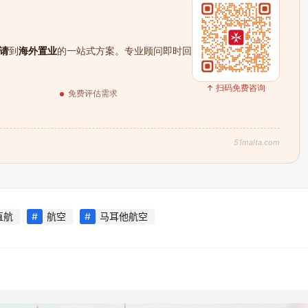
请
到
海外置业
的一站式方案。专业顾问即时回
↑ 扫码免费咨询
免费评估需求
51malta.com
直航
航空
马耳他航空