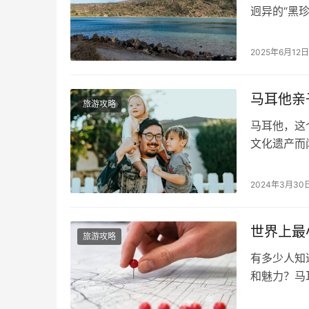
迥异的“黑珍
里的小岛，
少，仅有约
2025年6月12
一个来自异
山的馈赠：
马耳他亲
旅游攻略
马耳他，这
文化遗产而
动，无论是
列的选择，
2024年3月30
划一场带着
之旅充满欢
世界上最
旅游攻略
有多少人知
和魅力？马
但散发出浓