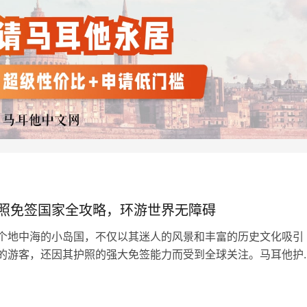
照免签国家全攻略，环游世界无障碍
个地中海的小岛国，不仅以其迷人的风景和丰富的历史文化吸引
的游客，还因其护照的强大免签能力而受到全球关注。马耳他护
以享受到广泛的全球免签或落地签待遇，这使得马耳他成为了那
和探索世界的人们的理想选择。 马耳他护照持有人可以免签进
日