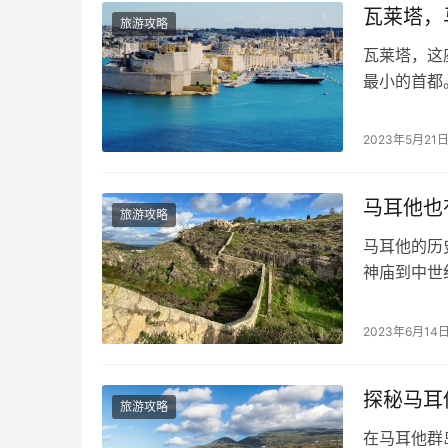
瓦莱塔，
旅游攻略
瓦莱塔，这
最小的首都
莱特的城市
市的主要建
2023年5月21
元素交相辉
段特殊的时
马耳他也
旅游攻略
马耳他的历
神庙到中世
过去。而在
在岛的北部
2023年6月14
的“小长城
延伸的防线
探秘马耳
旅游攻略
在马耳他群