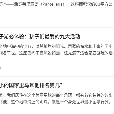
珠”——潘泰莱里亚岛（Pantelleria）。这座面积仅约83平方公
虽隶属于意大利西西里大区，地理上却更靠近非洲大陆，人口稀
七千居民。与马耳他那温和的石灰岩风光不同，潘泰莱里亚宛如
日
世界的地质博物馆，处处充满了火山的野性和自然的奇特。 活
塑…
子游必体验：孩子们最爱的九大活动
个地中海中的宝石，以其灿烂的阳光、碧蓝的海水和丰富的历史
闻名于世。这座岛屿不仅风景如画，还充满了适合家庭游玩的活
对历史文化感兴趣，还是喜欢自然和冒险，马耳他都能提供一系
确保每一位家庭成员都能在这次旅行中找到乐趣。如果你正在规
日
孩子们的亲子游旅行，以下九大活动推荐将保证让你们的马耳他
笑和惊喜： 马耳他国…
小的国家里马耳他排名第几？
道，我们居住在这个美丽星球的每个角落，都有着它独特的故事
耳他，这个地中海上的明珠，就是一个身处世界最小国家行列，
厚文化底蕴和历史韵味的地方。你可能会问，马耳他在世界最小