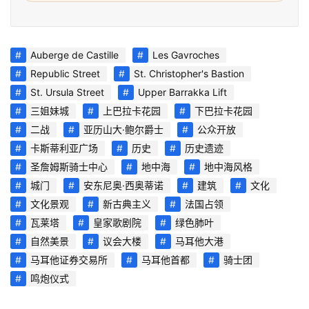
旅
游
攻
Auberge de Castille
Les Gavroches
略
Republic Street
St. Christopher's Bastion
St. Ursula Street
Upper Barrakka Lift
生
三姐妹城
上巴拉卡花园
下巴拉卡花园
活
二战
亚历山大·鲍尔爵士
公众开放
指
卡斯蒂利亚广场
历史
历史遗迹
南
圣詹姆斯骑士中心
地中海
地中海风格
城门
安东尼奥·西奥蒂诺
建筑
文化
马
耳
文化景观
新古典主义
法国占领
他
瓦莱塔
皇家歌剧院
绿色肺叶
移
自然美景
议会大楼
马耳他大港
民
马耳他证券交易所
马耳他首都
骑士团
鸣炮仪式
留