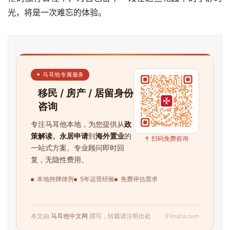
光，将是一次难忘的体验。
✦ 马耳他专属服务
移民 / 房产 / 居留身份
咨询
专注马耳他本地，为您提供从
政
策解读、永居申请
到
海外置业
的
↑ 扫码免费咨询
一站式方案。专业顾问即时回
复，无隐性费用。
本地持牌律所
5年运营经验
免费评估需求
首
页
51malta.com
本文由
马耳他中文网
撰写，转载请注明出处