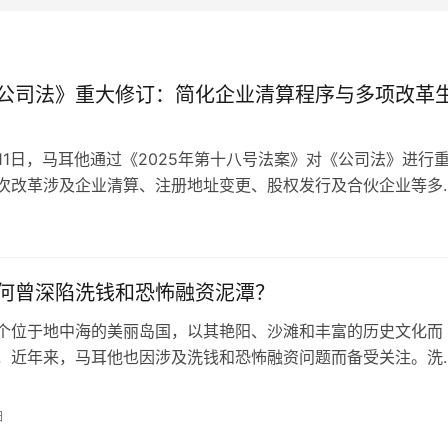
公司法》重大修订：简化企业清算程序与多项改革
月11日，马耳他通过《2025年第十八号法案》对《公司法》进行
次改革涉及企业清算、注册地址变更、股权发行及合伙企业等多
在优化营商环境并降低企业合规成本。 一、简化清算程序：告
日
核心变革： 新引入的”简化清算程序”将替代原有的”成员自愿清盘”
经营活动的公司提供…
何曾深陷洗钱和恐怖融资泥潭？
个位于地中海的美丽岛国，以其艳阳、沙滩和丰富的历史文化而
，近年来，马耳他也因涉及洗钱和恐怖融资问题而备受关注。洗
法所得的资金通过一系列复杂的金融交易，使其变得合法。恐怖
了支持恐怖组织和恐怖活动而进行的金融活动。让我们通过一个
日
来了解马耳他如何被卷入这场金融风暴。 故事发生在2016年，