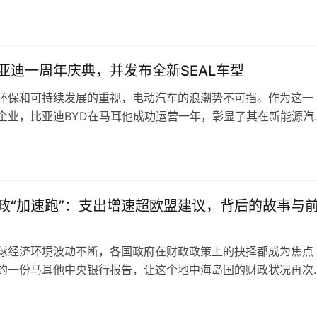
要的。这篇文章将参考《Boston Link Salary Survey
日
B Pentasia Salary Survey 2…
亚迪一周年庆典，并发布全新SEAL车型
环保和可持续发展的重视，电动汽车的浪潮势不可挡。作为这一
企业，比亚迪BYD在马耳他成功运营一年，彰显了其在新能源汽
大实力。为了庆祝这一重要里程碑，比亚迪与其合作伙伴
mmit 于 2024 年 9 月 21 日至 22 日在马耳他国家水族馆举办了
日
活动。 庆典活动盛况空前 此次庆祝活动不仅是为了纪念比亚迪
政“加速跑”：支出增速超欧盟建议，背后的故事与
球经济环境波动不断，各国政府在财政政策上的抉择都成为焦点
的一份马耳他中央银行报告，让这个地中海岛国的财政状况再次
注——数据显示，马耳他的政府净支出增速已超过欧盟建议水平
这背后有特殊原因，也暗藏着未来的机遇与挑战。 支出为何“跑”