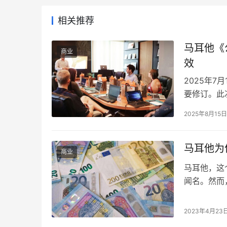
相关推荐
马耳他《
商业
效
2025年7
要修订。此
个领域，旨
2025年8月15
冗长流程 
机制，为无
马耳他为
商业
马耳他，这
闻名。然而
钱是指将非
融资则是为
2023年4月23
真实的故事