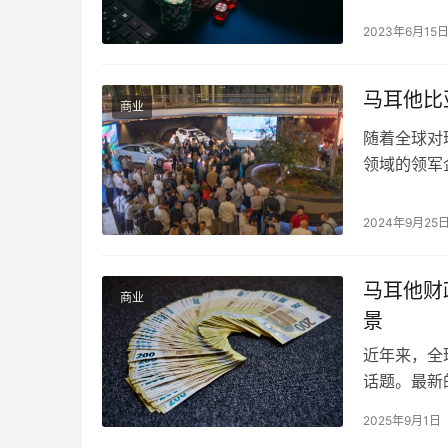
能的机会都是重
2023年6月15
2020》和《iG
马耳他比
商业
随着全球对
领域的领军
车市场的强
GasanZa
2024年9月25
场盛大庆典
马耳他财
商业
景
近年来，全
话题。最新
引发外界关
2025年9月1日
两倍以上，