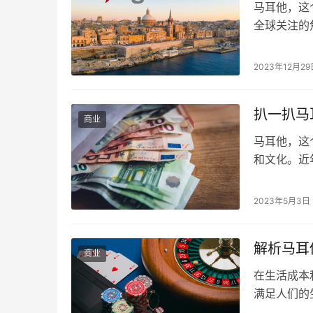
马耳他，这
全球关注的
个行业的快
赌博法律框
2023年12月29
环境。自2
他GDP的约
扒一扒马
商业
马耳他，这
和文化。近
现出上升趋
马耳他的人均
2023年5月3日
2019年马
位。过去十
解析马耳
商业
在生活成本
满足人们的
一：在线博