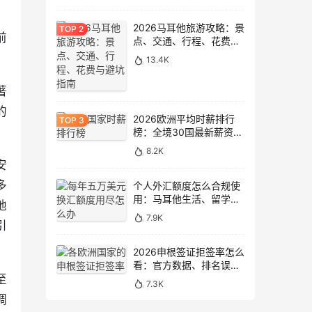
，
2026马耳他旅游攻略：景
前
点、交通、行程、花费与
避坑指南
13.4K
著
的
2026欧洲平均时薪排行
榜：全境30国最新薪资数
据大盘点
8.2K
安
多
个人外汇额度怎么合规使
用：马耳他生活、留学与
地
移民场景说明
7.9K
引
2026申根签证拒签率怎么
看：官方数据、排名误区
和申请避坑
至
7.3K
调