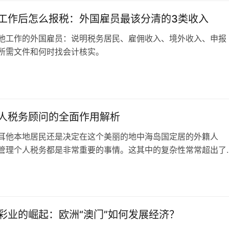
latus…
工作后怎么报税：外国雇员最该分清的3类收入
他工作的外国雇员：说明税务居民、雇佣收入、境外收入、申报
所需文件和何时找会计核实。
日
人税务顾问的全面作用解析
耳他本地居民还是决定在这个美丽的地中海岛国定居的外籍人
管理个人税务都是非常重要的事情。这其中的复杂性常常超出了
，而一个专业的个人税务顾问，可以帮助你正确处理这些问题，
度地减少税务负担。那么，你为什么需要一个个人税务顾问呢？
日
你做些什么？ 首先，我们需要理解，马耳他的税务顾问提供的
助个人和公司报税。他…
彩业的崛起：欧洲“澳门”如何发展经济？