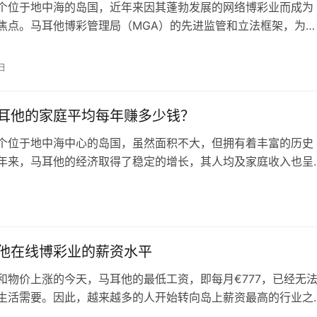
个位于地中海的岛国，近年来因其蓬勃发展的网络博彩业而成为
焦点。马耳他博彩管理局（MGA）的先进监管和立法框架，为
速增长提供了坚实的基础。 马耳他博彩管理局 作为全球最早制
架的机构之一，MGA为博彩业利益相关者创造了一个安全可靠
日
001年成立以来，马耳他博彩业呈现出指数级的增长，现在占马
10%…
耳他的家庭平均每年赚多少钱？
个位于地中海中心的岛国，虽然面积不大，但拥有着丰富的历史
年来，马耳他的经济取得了稳定的增长，其人均及家庭收入也呈
势。本文将通过历史数据和预测未来几年的增长情况，详细分析
及家庭收入状况。 根据世界银行（World Bank）的数据，
耳他的人均国内生产总值（GDP）达到3.08万美元，排名全球第3
…
他在线博彩业的薪资水平
和物价上涨的今天，马耳他的最低工资，即每月€777，已经无
生活需要。因此，越来越多的人开始转向岛上薪资最高的行业之
彩业。无论你是初次探索还是行业老手，了解薪资趋势并发掘可