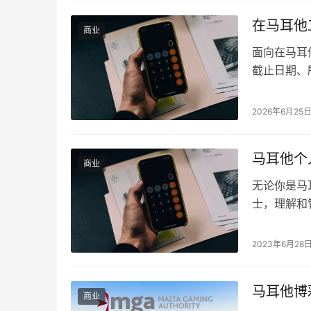
时一家名为Pi
在马耳他
商业
面向在马耳
截止日期、
2026年6月25
马耳他个
商业
无论你是马
士，理解和
我们的预期
并且最大限
2023年6月28
他们可以为
务远不止帮
马耳他博
商业