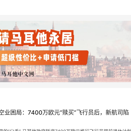
空业困局：7400万欧元”赎买”飞行员后，新航司陷