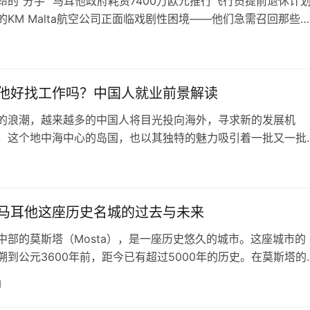
昂的”分手” 马耳他政府耗资7400万欧元推行飞行员提前退休计
的KM Malta航空公司正面临戏剧性困境——他们急需召回那些
”的资深机长。这场与马耳他航空飞行员协会（ALPA）的对抗，暴
中海岛国航空业转型中的结构性矛盾。 矛盾焦点：晋升通道断
莱德·卡鲁阿…
他好找工作吗？中国人就业前景解读
的浪潮，越来越多的中国人将目光投向海外，寻求新的发展机
，这个地中海中心的岛国，也以其独特的魅力吸引着一批又一批
。那么，在马耳他的中国人主要从事哪些行业？在当地找工作是
日
文将深入探讨这些问题，为有意前往马耳他发展的朋友提供参
变迁：从传统行业到多元发展 早期来到马耳他的中国人，多以经
、五金店等传统行业为…
马耳他这座历史名城的过去与未来
中部的莫斯塔（Mosta），是一座历史悠久的城市。这座城市的
溯到公元3600年前，距今已有超过5000年的历史。在莫斯塔的
，古老的文明、传统和现代文化完美地交织在一起，使这座城市
日
他的一颗璀璨明珠。 莫斯塔最著名的景点当属圣玛丽亚大教堂