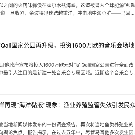
以之间的火药味弥漫在霍尔木兹海峡，这道被誉为全球能源“颈
窄道一旦收紧，余波将迅速跨越重洋，冲击地中海心脏——马耳
单到菜篮子，从航空燃油到化肥，一场关于生存成本的保卫战已
日
。 本文目录霍尔木兹海峡：被扼住的“颈动脉”与地中海的寒意
元战时基金”：马耳他的盾…
’Qali国家公园再升级，投资1600万欧的音乐会场地
年马耳他政府宣布将投入1600万欧元对Ta’ Qali国家公园进行全面改
中最引人注目的是新建一处音乐会专属区域。近期这个音乐会专
完工，这一全新的音乐会场地不仅为该国的文化艺术事业注入了
日
也彰显了马耳他政府致力于改善民众生活质量的坚定决心。 据
造项目历时多年，于日前由总理罗伯特·阿贝拉亲自主持落成仪…
岸再现“海洋黏液”现象：渔业养殖监管失效引发民
他当地新闻媒体发布的一份调查报告，再次将当地鱼类养殖业的
向舆论焦点。报告揭示，在过去五年中，尽管马耳他多次发生因