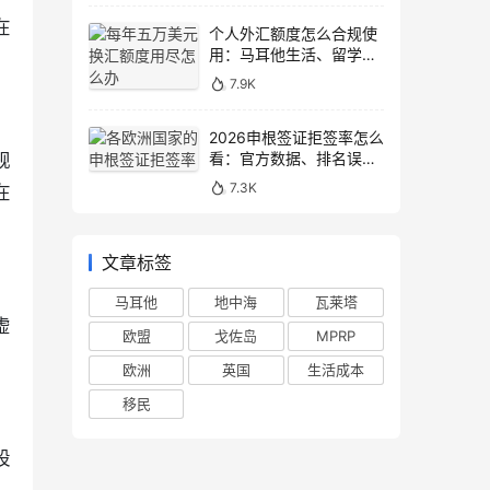
在
个人外汇额度怎么合规使
用：马耳他生活、留学与
移民场景说明
7.9K
2026申根签证拒签率怎么
看：官方数据、排名误区
规
和申请避坑
7.3K
在
文章标签
马耳他
地中海
瓦莱塔
虚
欧盟
戈佐岛
MPRP
。
欧洲
英国
生活成本
移民
股