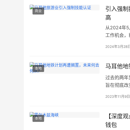
这座宏伟的
穹顶被誉为
引入强制
商业
高
从2024
工作机会，
个工作者的
2024年3月28
于需要对细
们需要更多
政府在近期
马耳他地
本地
过去的两年
旨在彻底改
明，尽管这
2023年11月9
议中的三线
将极大地缓解
示，这个项
【深度观
本地
钱包