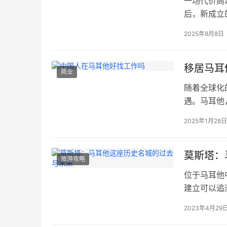
一场代价高
后，新成立
高价”送走
2025年8月8日
露出这个地
财政部长克
移居马耳
商业
随着全球化
遇。马耳他
的中国移民
2025年1月28
否容易？本
考。 职业
餐饮、超市
莫斯塔：
旅游攻略
位于马耳他
建立可以追
发展过程中
2023年4月29
成为了马耳