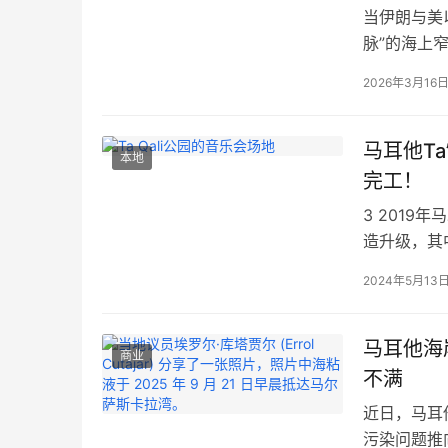
当伊朗与美
脉”的海上
他。从电费
2026年3月16
经悄然打响
“2.5亿欧
马耳他Ta
本地
完工！
3 2019
造升级，其
属区域已经
2024年5月13
新的动力，
悉，这一改
马耳他海
商业
不满
近日，马耳
污染问题推