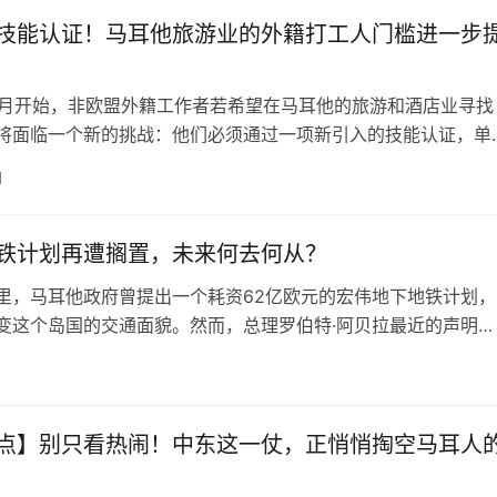
教堂建于19世纪初，其巨大的穹顶令人惊叹。圣玛丽亚大教堂的
世界第…
技能认证！马耳他旅游业的外籍打工人门槛进一步
年5月开始，非欧盟外籍工作者若希望在马耳他的旅游和酒店业寻找
将面临一个新的挑战：他们必须通过一项新引入的技能认证，单
认证费用高达475欧元。这项认证的引入原计划于1月进行，但由
日
节进行进一步的完善，加之马耳他当地的酒店和餐饮协会表示他
的时间来适应这些新要求，因此实施日期被推迟至5月。 马耳他
的新闻发布…
铁计划再遭搁置，未来何去何从？
里，马耳他政府曾提出一个耗资62亿欧元的宏伟地下地铁计划，
变这个岛国的交通面貌。然而，总理罗伯特·阿贝拉最近的声明表
个计划曾经备受关注，但它目前并不是政府的优先事项。 这个
日
地下地铁系统，如果实施，将连接马耳他岛上的25个站点，预计
日益严重的交通拥堵问题。伦敦咨询公司Arup Group的研究
目…
点】别只看热闹！中东这一仗，正悄悄掏空马耳人