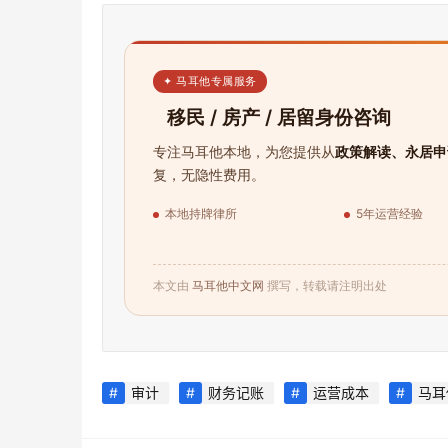
✦ 马耳他专属服务
移民 / 房产 / 居留身份咨询
专注马耳他本地，为您提供从
政策解读、永居申
复，无隐性费用。
本地持牌律所
5年运营经验
本文由
马耳他中文网
撰写，转载请注明出处
审计
财务记账
运营成本
马耳