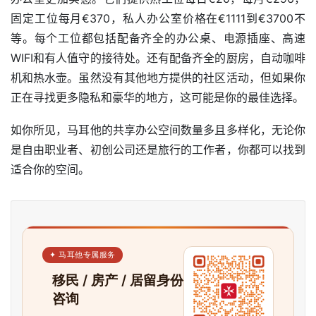
游
固定工位每月€370，私人办公室价格在€1111到€3700不
攻
略
等。每个工位都包括配备齐全的办公桌、电源插座、高速
WIFI和有人值守的接待处。还有配备齐全的厨房，自动咖啡
生
机和热水壶。虽然没有其他地方提供的社区活动，但如果你
活
正在寻找更多隐私和豪华的地方，这可能是你的最佳选择。
指
南
如你所见，马耳他的共享办公空间数量多且多样化，无论你
是自由职业者、初创公司还是旅行的工作者，你都可以找到
马
适合你的空间。
耳
他
移
民
✦ 马耳他专属服务
留
移民 / 房产 / 居留身份
学
咨询
教