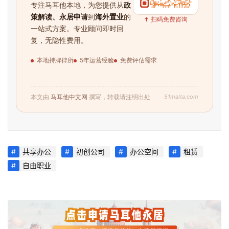
育
专注马耳他本地，为您提供从
政
策解读、永居申请
到
海外置业
的
↑ 扫码免费咨询
一站式方案。专业顾问即时回
复，无隐性费用。
网
址
本地持牌律所
5年运营经验
免费评估需求
导
航
51malta.com
本文由
马耳他中文网
撰写，转载请注明出处
共享办公
初创公司
办公空间
租赁
自由职业