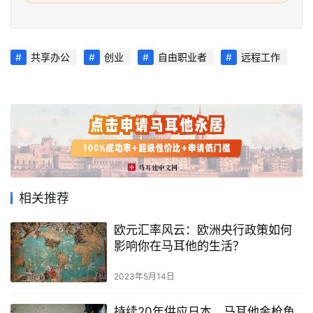
首
页
旅
共享办公
创业
自由职业者
远程工作
游
攻
略
生
活
指
南
相关推荐
欧元汇率风云：欧洲央行政策如何
马
影响你在马耳他的生活？
耳
他
2023年5月14日
移
民
持续20年供应日本，马耳他金枪鱼