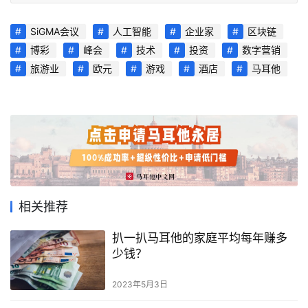
活
指
SiGMA会议
人工智能
企业家
区块链
南
博彩
峰会
技术
投资
数字营销
旅游业
欧元
游戏
酒店
马耳他
马
耳
他
移
民
留
学
相关推荐
教
育
扒一扒马耳他的家庭平均每年赚多
少钱？
2023年5月3日
网
址