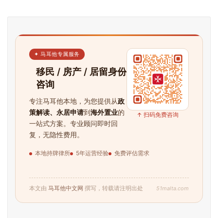
✦ 马耳他专属服务
移民 / 房产 / 居留身份
咨询
专注马耳他本地，为您提供从
政
策解读、永居申请
到
海外置业
的
首
↑ 扫码免费咨询
一站式方案。专业顾问即时回
页
复，无隐性费用。
旅
本地持牌律所
5年运营经验
免费评估需求
游
攻
略
51malta.com
本文由
马耳他中文网
撰写，转载请注明出处
生