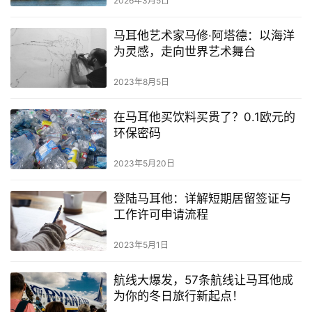
2026年3月5日
民
马耳他艺术家马修·阿塔德：以海洋
留
为灵感，走向世界艺术舞台
学
教
2023年8月5日
育
在马耳他买饮料买贵了？0.1欧元的
环保密码
网
2023年5月20日
址
导
登陆马耳他：详解短期居留签证与
航
工作许可申请流程
2023年5月1日
航线大爆发，57条航线让马耳他成
为你的冬日旅行新起点！