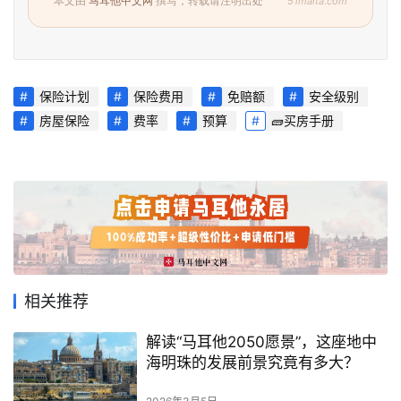
51malta.com
本文由
马耳他中文网
撰写，转载请注明出处
首
页
旅
保险计划
保险费用
免赔额
安全级别
游
房屋保险
费率
预算
🧱买房手册
攻
略
生
活
指
南
相关推荐
马
解读“马耳他2050愿景”，这座地中
耳
海明珠的发展前景究竟有多大？
他
移