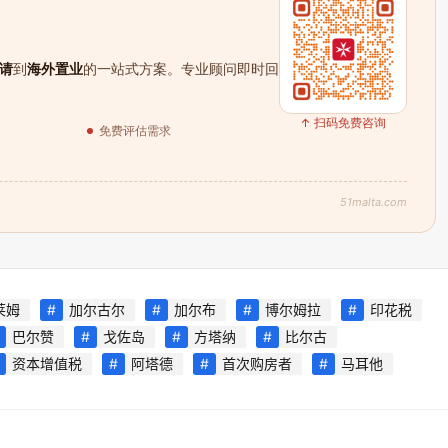
请
到
海外置业
的一站式方案。专业顾问即时回
↑ 扫码免费咨询
免费评估需求
51malta.com
莱姆
加尔古尔
加尔布
博尔姆拉
印花税
巴尔赞
戈佐岛
方塔纳
比尔古
资本增值税
阿塔德
首次购房者
马耳他