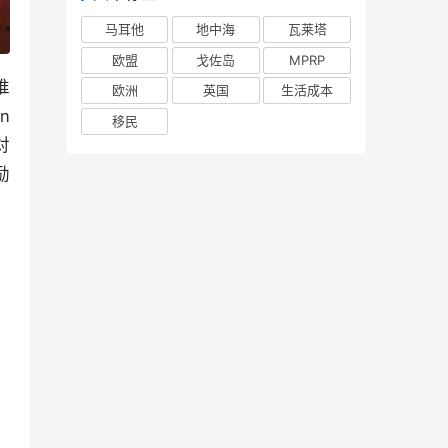
马耳他
地中海
瓦莱塔
欧盟
戈佐岛
MPRP
推
欧洲
英国
生活成本
 
移民
对
励