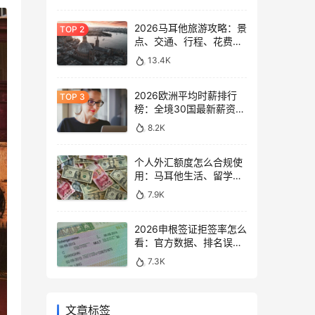
2026马耳他旅游攻略：景
点、交通、行程、花费与
避坑指南
13.4K
2026欧洲平均时薪排行
榜：全境30国最新薪资数
据大盘点
8.2K
个人外汇额度怎么合规使
用：马耳他生活、留学与
移民场景说明
7.9K
2026申根签证拒签率怎么
看：官方数据、排名误区
和申请避坑
7.3K
文章标签