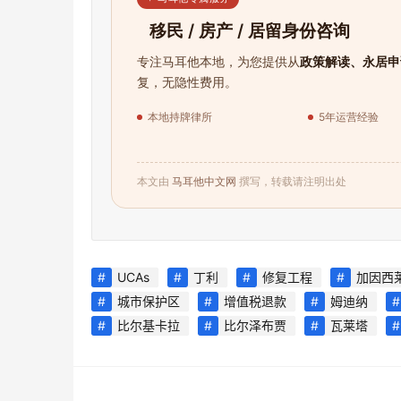
移民 / 房产 / 居留身份咨询
专注马耳他本地，为您提供从
政策解读、永居申
复，无隐性费用。
本地持牌律所
5年运营经验
本文由
马耳他中文网
撰写，转载请注明出处
UCAs
丁利
修复工程
加因西
城市保护区
增值税退款
姆迪纳
比尔基卡拉
比尔泽布贾
瓦莱塔