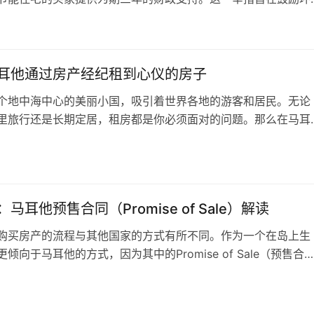
动房地产行业向可持续发展转型。 根据计划细则，购买符合能
日
的买家将有资格获得政府提供的资金补助。补助期限为三年，具
据房产的能效等级和购买价格等因素确定。 政策核心：以经济
建筑普及 环境部长…
耳他通过房产经纪租到心仪的房子
个地中海中心的美丽小国，吸引着世界各地的游客和居民。无论
里旅行还是长期定居，租房都是你必须面对的问题。那么在马耳
注意什么呢？本文将以租房经纪为主题，分享一些你在马耳他租
的事情。 通过经纪租房 在马耳他，通过经纪人租房可能是最常
日
为理论上，经纪人熟悉当地的市场，知道哪里有房源，可以更快
你找到合适的住处…
马耳他预售合同（Promise of Sale）解读
购买房产的流程与其他国家的方式有所不同。作为一个在岛上生
倾向于马耳他的方式，因为其中的Promise of Sale（预售合
保护买卖双方的权益。在马耳他，Promise of Sale保证了卖
到更高的报价而将房产卖给其他人，同时也保证了买方不会在最
日
悔。那么，在马耳他，Promise of Sale到底…