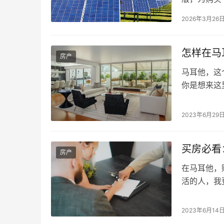
保建筑，推
2026年3月26
标准的房产
体金额将根
励加速绿色
怎样在马
房产
马耳他，这
你是想来这
他租房需要
房必须知道
2023年6月29
的方法，因
更方便地帮
买房必看：
房产
在马耳他，
活的人，我更
同）能够有效
不会因为收
2023年6月14
后一刻无故反