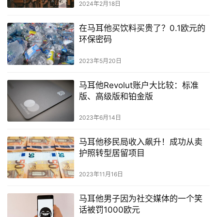
2024年2月18日
留
学
在马耳他买饮料买贵了？0.1欧元的
教
环保密码
育
2023年5月20日
网
马耳他Revolut账户大比较：标准
址
版、高级版和铂金版
导
航
2023年6月14日
马耳他移民局收入飙升！成功从卖
护照转型居留项目
2023年11月16日
马耳他男子因为社交媒体的一个笑
话被罚1000欧元