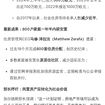
2024年上半年已投入
500万欧元
，2023年全年支
出近700万欧元，2022年接近1000万欧元；
自2017年以来，社会住房等待名单人数
减少近半
。
最新成果：800户家庭一年半内获安置
住房管理局CEO
马修·泽拉法（Matthew Zerafa）
透露：
过去18个月完成
800套住房分配
，创历史纪录；
多数家庭被安置在
原居住社区
，减少适应压力；
通过官网举报系统加强房源监管，定期检查与公众举报
双轨并行。
部长呼吁：闲置房产应转化为社会价值
加尔德斯部长强调：
“这一计划证明，房地产市场可以成为