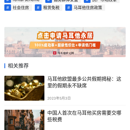
社会住房
租赁免税
马耳他住房政策
旅
游
攻
略
生
活
相关推荐
指
南
马耳他欧盟最多公共假期揭秘：这
里的假期永不缺席
马
耳
2023年5月3日
他
移
中国人首次在马耳他买房需要交哪
民
些税费