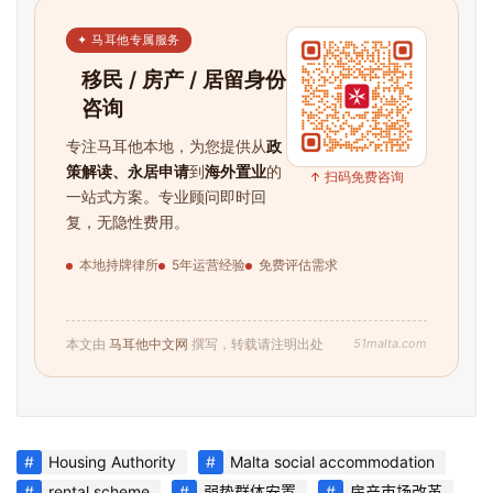
✦ 马耳他专属服务
移民 / 房产 / 居留身份
咨询
专注马耳他本地，为您提供从
政
策解读、永居申请
到
海外置业
的
↑ 扫码免费咨询
一站式方案。专业顾问即时回
复，无隐性费用。
本地持牌律所
5年运营经验
免费评估需求
51malta.com
本文由
马耳他中文网
撰写，转载请注明出处
Housing Authority
Malta social accommodation
首
页
rental scheme
弱势群体安置
房产市场改革