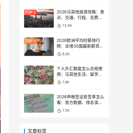
2026马耳他旅游攻略：景
点、交通、行程、花费与
避坑指南
13.4K
2026欧洲平均时薪排行
榜：全境30国最新薪资数
据大盘点
8.2K
个人外汇额度怎么合规使
用：马耳他生活、留学与
移民场景说明
7.9K
2026申根签证拒签率怎么
看：官方数据、排名误区
和申请避坑
7.3K
文章标签