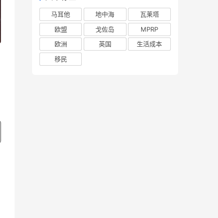
马耳他
地中海
瓦莱塔
欧盟
戈佐岛
MPRP
欧洲
英国
生活成本
拥
移民
区
域