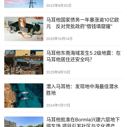
民
2023年6月30日
留
马耳他国家债务一年暴涨逾10亿欧
学
元 反对党批政府“借钱填窟窿”
教
育
2025年10月14日
马耳他东南海域发生5.2级地震：在
马耳他居住还安全吗？
网
址
2025年9月15日
导
航
潜入马耳他：发现地中海最佳潜水
胜地
2024年1月17日
马耳他批准在Bormla兴建六层地下
停车场 项目引发社区与文化遗产争