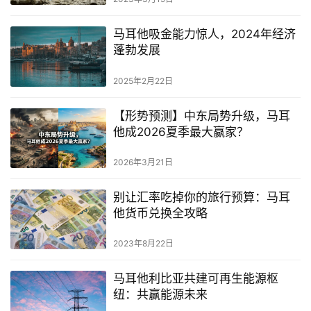
首
马耳他吸金能力惊人，2024年经济
页
蓬勃发展
旅
2025年2月22日
游
攻
【形势预测】中东局势升级，马耳
略
他成2026夏季最大赢家？
生
2026年3月21日
活
指
别让汇率吃掉你的旅行预算：马耳
他货币兑换全攻略
南
2023年8月22日
马
耳
马耳他利比亚共建可再生能源枢
他
纽：共赢能源未来
移