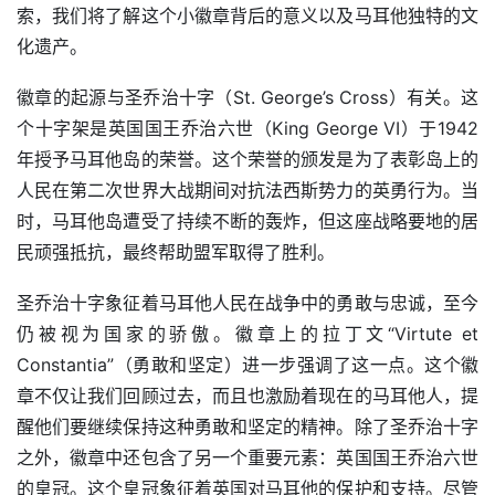
索，我们将了解这个小徽章背后的意义以及马耳他独特的文
化遗产。
徽章的起源与圣乔治十字（St. George’s Cross）有关。这
个十字架是英国国王乔治六世（King George VI）于1942
年授予马耳他岛的荣誉。这个荣誉的颁发是为了表彰岛上的
人民在第二次世界大战期间对抗法西斯势力的英勇行为。当
时，马耳他岛遭受了持续不断的轰炸，但这座战略要地的居
民顽强抵抗，最终帮助盟军取得了胜利。
圣乔治十字象征着马耳他人民在战争中的勇敢与忠诚，至今
仍被视为国家的骄傲。徽章上的拉丁文“Virtute et 
Constantia”（勇敢和坚定）进一步强调了这一点。这个徽
章不仅让我们回顾过去，而且也激励着现在的马耳他人，提
醒他们要继续保持这种勇敢和坚定的精神。除了圣乔治十字
之外，徽章中还包含了另一个重要元素：英国国王乔治六世
的皇冠。这个皇冠象征着英国对马耳他的保护和支持。尽管