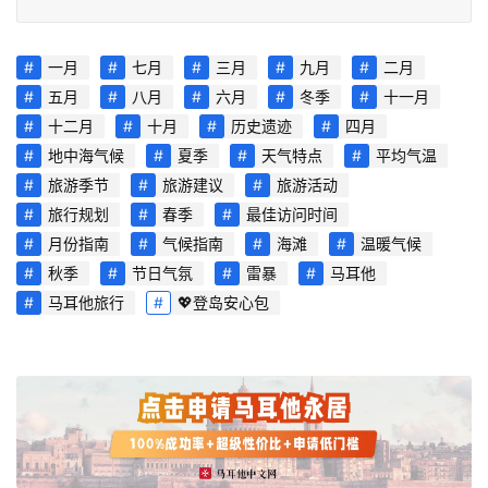
一月
七月
三月
九月
二月
网
址
五月
八月
六月
冬季
十一月
导
十二月
十月
历史遗迹
四月
航
地中海气候
夏季
天气特点
平均气温
旅游季节
旅游建议
旅游活动
旅行规划
春季
最佳访问时间
月份指南
气候指南
海滩
温暖气候
秋季
节日气氛
雷暴
马耳他
马耳他旅行
💖登岛安心包