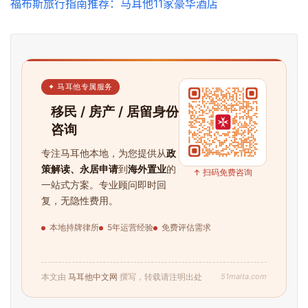
攻
福布斯旅行指南推荐：马耳他11家豪华酒店
略
生
活
✦ 马耳他专属服务
指
南
移民 / 房产 / 居留身份
咨询
马
专注马耳他本地，为您提供从
政
耳
策解读、永居申请
到
海外置业
的
↑ 扫码免费咨询
他
一站式方案。专业顾问即时回
移
复，无隐性费用。
民
本地持牌律所
5年运营经验
免费评估需求
留
学
51malta.com
本文由
马耳他中文网
撰写，转载请注明出处
教
育