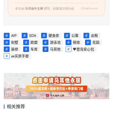
51malta.com
本文由
马耳他中文网
撰写，转载请注明出处
AIP
SDA
健身房
公寓
出租
别墅
欧盟
游泳池
税收
花园
装修
车库
马耳他
💖登岛安心包
🧱买房手册
首
页
旅
游
相关推荐
攻