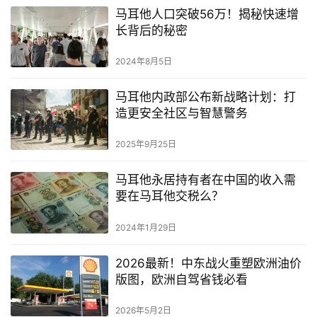
略
马耳他人口突破56万！揭秘快速增
长背后的秘密
生
活
2024年8月5日
指
南
马耳他内政部公布新战略计划：打
造更安全社区与智慧警务
马
耳
2025年9月25日
他
移
马耳他永居持有者在中国的收入需
要在马耳他交税么？
民
2024年1月29日
留
学
2026最新！中东战火重塑欧洲油价
教
版图，欧洲自驾省钱必看
育
2026年5月2日