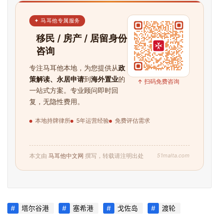
✦ 马耳他专属服务
移民 / 房产 / 居留身份
咨询
专注马耳他本地，为您提供从
政
策解读、永居申请
到
海外置业
的
↑ 扫码免费咨询
首
一站式方案。专业顾问即时回
页
复，无隐性费用。
本地持牌律所
5年运营经验
免费评估需求
旅
游
攻
51malta.com
本文由
马耳他中文网
撰写，转载请注明出处
略
生
活
塔尔谷港
塞希港
戈佐岛
渡轮
指