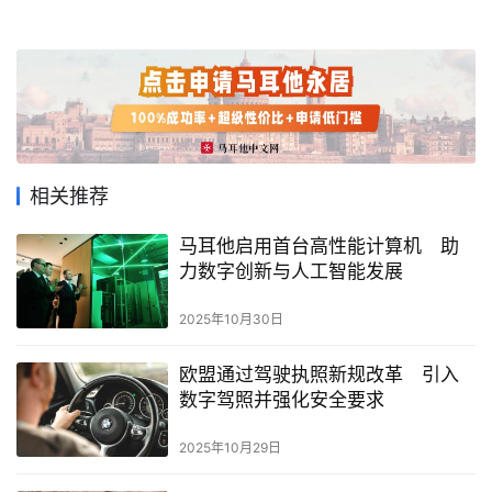
南
马
耳
他
移
民
相关推荐
留
马耳他启用首台高性能计算机 助
学
力数字创新与人工智能发展
教
育
2025年10月30日
欧盟通过驾驶执照新规改革 引入
网
数字驾照并强化安全要求
址
导
2025年10月29日
航