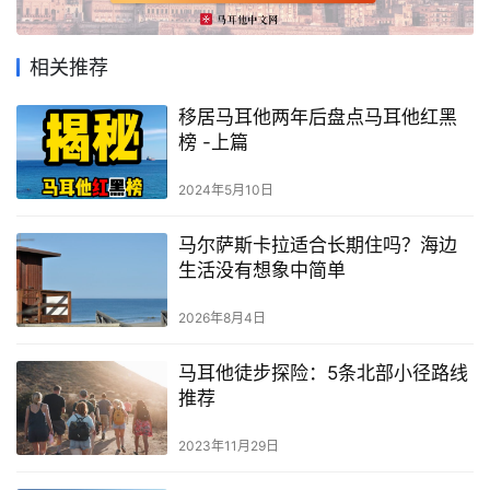
马
耳
他
相关推荐
移
民
移居马耳他两年后盘点马耳他红黑
榜 -上篇
留
2024年5月10日
学
教
马尔萨斯卡拉适合长期住吗？海边
育
生活没有想象中简单
2026年8月4日
网
址
马耳他徒步探险：5条北部小径路线
导
推荐
航
2023年11月29日