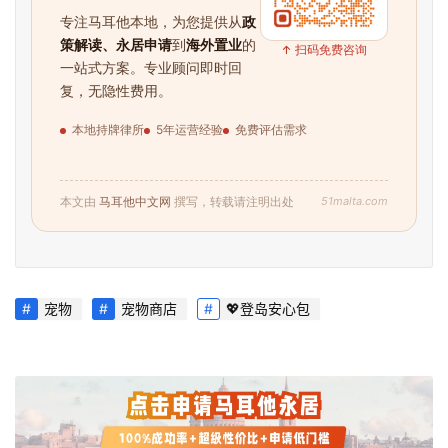
专注马耳他本地，为您提供从
政
策解读、永居申请
到
海外置业
的
↑ 扫码免费咨询
一站式方案。专业顾问即时回
复，无隐性费用。
首
本地持牌律所
5年运营经验
免费评估需求
页
旅
51malta.com
本文由
马耳他中文网
撰写，转载请注明出处
游
攻
略
宠物
宠物商店
💖登岛安心包
生
活
指
南