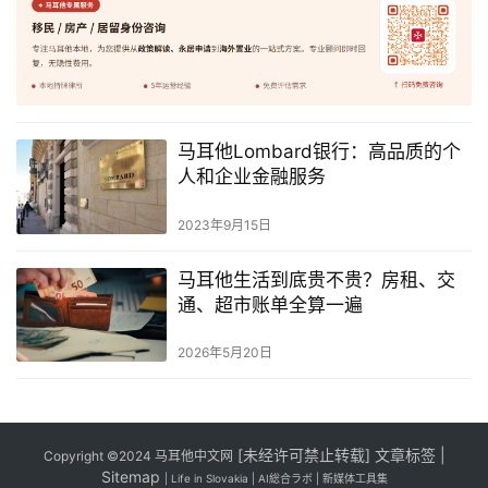
马耳他Lombard银行：高品质的个
人和企业金融服务
2023年9月15日
马耳他生活到底贵不贵？房租、交
通、超市账单全算一遍
2026年5月20日
[
未经许可禁止转载]
文章标签
|
Copyright ©2024
马耳他中文网
Sitemap
|
Life in Slovakia
|
AI総合ラボ
|
新媒体工具集