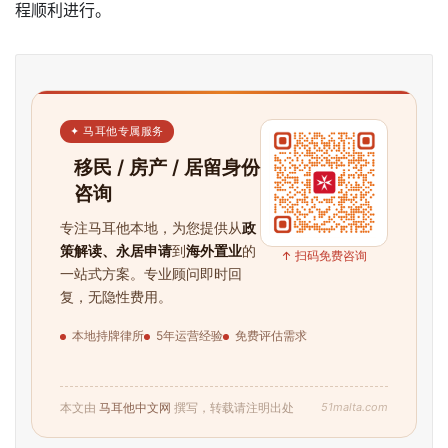
民
程顺利进行。
留
学
教
育
✦ 马耳他专属服务
移民 / 房产 / 居留身份
咨询
网
专注马耳他本地，为您提供从
政
址
策解读、永居申请
到
海外置业
的
导
↑ 扫码免费咨询
一站式方案。专业顾问即时回
航
复，无隐性费用。
本地持牌律所
5年运营经验
免费评估需求
51malta.com
本文由
马耳他中文网
撰写，转载请注明出处