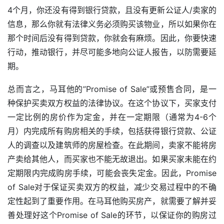
4个月，你还没有得到银行贷款，且没有更新公证人/卖家的
首
页
信息，那么你就有法律义务必须购买该物业，所以如果你在
那个时间后没有得到贷款，你就会有麻烦。因此，你要快速
旅
行动，推动银行，并尽可能多地向公证人报告，以防需要延
游
期。
攻
略
总而言之，马耳他的”Promise of Sale”或预售合同，是一
种保护买卖双方权益的法律协议。在这个协议下，买家支付
生
一定比例的房价作为定金，并在一定期限（通常为4-6个
活
月）内完成所有购房相关的手续，包括获得银行贷款、公证
指
人的调查以及建筑师的房屋检查。在此期间，卖家不能将房
南
产卖给其他人，而买家也不能无故退出。如果买家未能在约
定期限内完成购房手续，可能会丧失定金。因此，Promise 
马
of Sale对于保证买卖双方的权益，减少交易过程中的不确
耳
定性起到了重要作用。在马耳他购买房产，就需要了解并妥
他
移
善处理好这个Promise of Sale的环节，以保证你的购房过