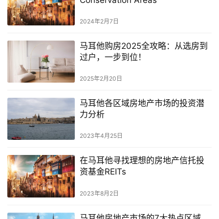
首
2024年2月7日
页
马耳他购房2025全攻略：从选房到
过户，一步到位！
旅
游
2025年2月20日
攻
略
马耳他各区域房地产市场的投资潜
力分析
生
活
2023年4月25日
指
南
在马耳他寻找理想的房地产信托投
资基金REITs
马
2023年8月2日
耳
他
马耳他房地产市场的7大热点区域
移