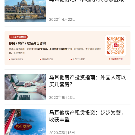
民
2023年4月22日
留
学
教
育
网
址
马耳他房产投资指南：外国人可以
导
买几套房？
航
2023年6月23日
马耳他房产租赁投资：步步为营，
收获丰盈
2023年5月15日