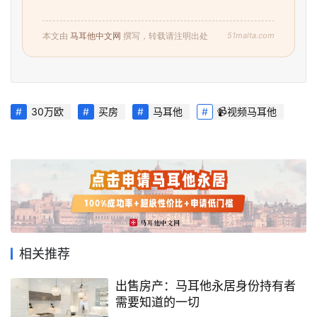
51malta.com
本文由
马耳他中文网
撰写，转载请注明出处
30万欧
买房
马耳他
📹视频马耳他
相关推荐
出售房产：马耳他永居身份持有者
需要知道的一切