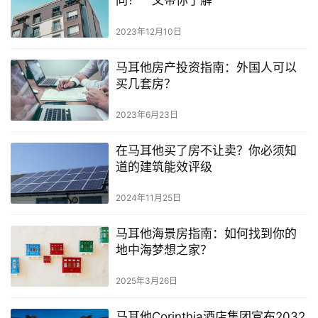
同？一文带你了解
生
2023年12月10日
活
指
马耳他房产投资指南：外国人可以
南
买几套房？
马
2023年6月23日
耳
他
在马耳他买了房不让卖？你必须知
移
道的建筑能效评级
民
2024年11月25日
留
马耳他海景房指南：如何找到你的
学
地中海梦想之家？
教
育
2025年3月26日
马耳他Corinthia酒店集团宣布2032