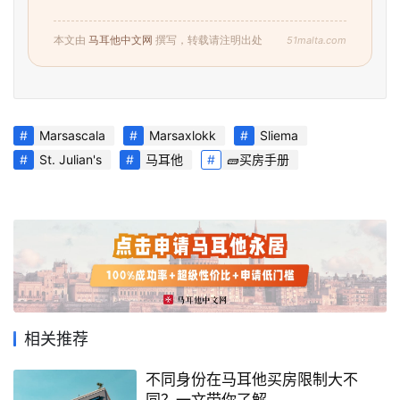
51malta.com
本文由
马耳他中文网
撰写，转载请注明出处
Marsascala
Marsaxlokk
Sliema
St. Julian's
马耳他
🧱买房手册
首
页
旅
游
相关推荐
攻
不同身份在马耳他买房限制大不
略