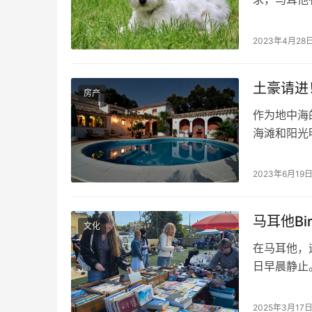
物服务机构及
宠物美容中心
2023年4月28
美容、修剪
供个…
土豪请进
房产
作为地中海
海滩和阳光
地产而备受
公寓的土豪
2023年6月19
耳他可能正
产的价格，
马耳他B
文化
在马耳他，
日早晨静止
的气息、摊
故事和人情
2025年3月17