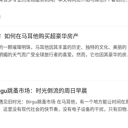
其联系方式，帮助您在需要时找到合适的服务。 Pawshionist
：Pawshionista是一家专业的宠物美容中心，提供宠物洗澡、
日
等服务。他们的美容师具有丰富的经验，能够根据宠物的需求提
！如何在马耳他购买超豪华房产
的一颗璀璨明珠，马耳他因其丰富的历史、独特的文化、美丽的
明媚的天气而广受全球旅行者的喜爱。然而，它也因其豪华的房
全球财富人士的青睐，尤其是那些想要购买豪华海景别墅或高档
们。如果你正在寻找一个位于地中海岛屿上的豪华房产，那么马
日
是你正在寻找的地方。 在本文中，我们将深入探讨马耳他高端
以及你在购买豪华房…
irgu跳蚤市场：时光倒流的周日早晨
遇见旧时光：Birgu跳蚤市场 在马耳他，有一个地方能让时间在
。这里没有现代社会的快节奏，没有电子设备的干扰，只有旧物
主的热情和买家的期待。这个地方就是Birgu跳蚤市场，一个充
味的传统市集。在这里，每一件旧物都承载着历史的痕迹，每一
日