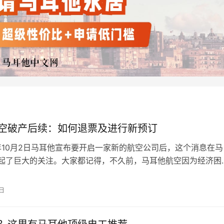
空破产后续：如何退票及进行新预订
3年10月2日马耳他宣布要开启一家新的航空公司后，这个消息在马
起了巨大的关注。大家都记得，不久前，马耳他航空因为经济困
产，这对于马耳他这个依赖旅游业的国家来说无疑是一个沉重的
在，随着新航空公司的诞生，马耳他的航空业似乎又看到了曙
3日
转型的关键在于如何处理未来的预订。毕竟，这不仅关乎每一位
到马耳他旅游和…