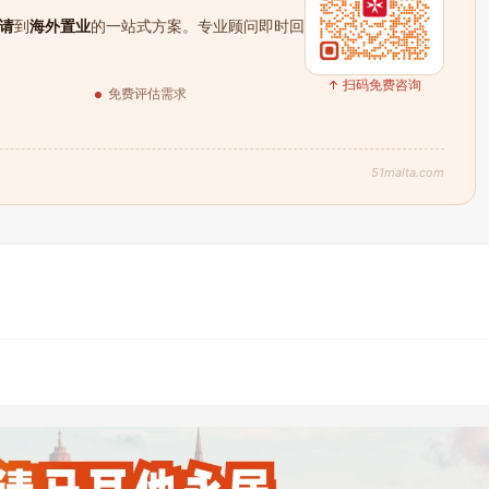
请
到
海外置业
的一站式方案。专业顾问即时回
↑ 扫码免费咨询
免费评估需求
51malta.com