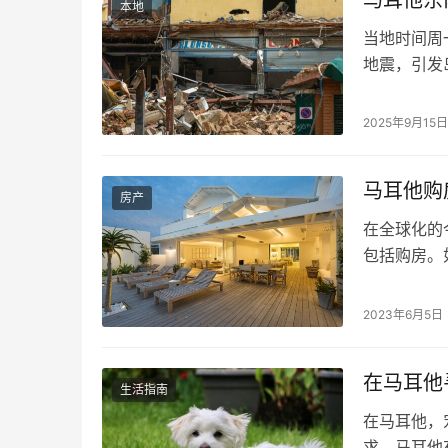
本地
当地时间周
地震，引发
（EMSC
10公里。
2025年9月15
他并非“零
马耳他购
房产
在全球化的
包括购房。
中介，而可
房产的主要
2023年6月5日
Proper
论你在寻找
在马耳他
生活指南
在马耳他，
求，马耳他