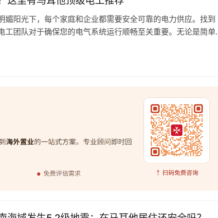
？这里有马耳他顶级电工推荐
明媚阳光下，每个家庭和企业都需要安全可靠的电力供应。找到
电工团队对于确保您的电气系统运行顺畅至关重要。无论是简单
还是复杂的商业项目，马耳他有多家评分高且服务可靠的电工公
供从标准电气安装到紧急服务的全方位解决方案。 AG
日
ons 评分：4.7 地址：137, Triq ic-cawsli Qormi …
南海域发生5.2级地震：在马耳他居住还安全吗？