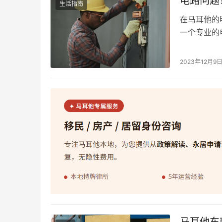
电路问题
生活指南
在马耳他的
一个专业的
的家庭维修
司，他们提
2023年12月9
Installati
马耳他东