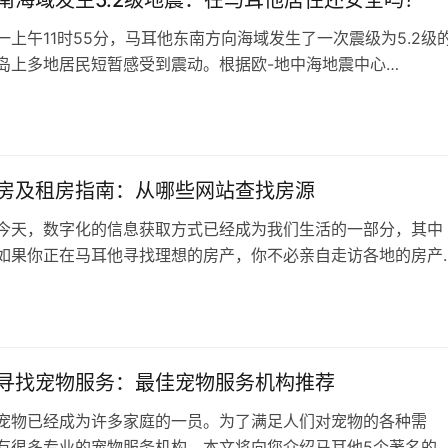
一上午11时55分，马耳他东南方向海域发生了一次震级为5.2级
岛上多地居民短暂感受到震动。根据欧-地中海地震中心
）的报告，此次地震震中位于马耳他以东约205公里处，震源深度
 本文目录地质背景：为何马耳他会发生地震？历史地震回顾：马
日
地震”马耳他居住安…
房及租房指南：从哪些网站查找房源
今天，数字化的信息获取方式已经成为我们生活的一部分，其中
如果你正在马耳他寻找理想的房产，你不必亲自走访各地的房产
以轻松地在网上查找到你心仪的房源。以下是一些在马耳他寻找
网站，以帮助你找到满意的房源。 首先，值得一提的是
tyMalta.mt，这是马耳他最主要和认证度最高的房地产门户网站。
什么类型的…
寻找宠物服务：最佳宠物服务机构推荐
宠物已经成为许多家庭的一员。为了满足人们对宠物的各种需
有很多专业的宠物服务机构。本文将向您介绍马耳他5个著名的