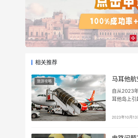
相关推荐
马耳他航
旅游攻略
自从202
耳他岛上引
境而宣布破
打击。但现
2023年10月1
光。 这次
客，还涉及