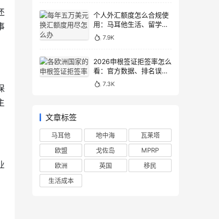
还
个人外汇额度怎么合规使
用：马耳他生活、留学与
事
移民场景说明
7.9K
2026申根签证拒签率怎么
看：官方数据、排名误区
和申请避坑
7.3K
保
主
文章标签
马耳他
地中海
瓦莱塔
欧盟
戈佐岛
MPRP
业
欧洲
英国
移民
生活成本