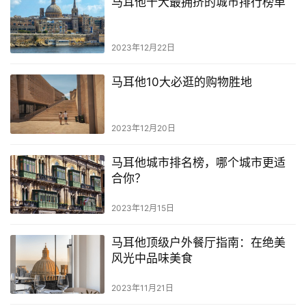
马耳他十大最拥挤的城市排行榜单
旅
游
2023年12月22日
攻
略
马耳他10大必逛的购物胜地
生
活
2023年12月20日
指
南
马耳他城市排名榜，哪个城市更适
合你？
马
耳
2023年12月15日
他
移
马耳他顶级户外餐厅指南：在绝美
民
风光中品味美食
2023年11月21日
留