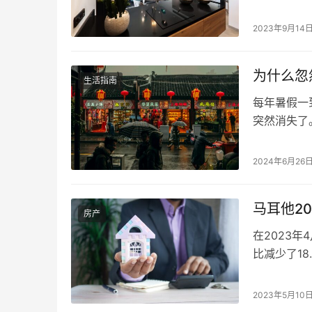
公寓里，大
这可能会让
2023年9月14
方便？接下
磁炉。电磁
为什么忽
生活指南
每年暑假一
突然消失了
什么在暑假
关键因素。
2024年6月26
吸引力无时
道总是让人
马耳他2
房产
在2023
比减少了18
应值相比增
买卖契约，
2023年5月10
买者（家庭）