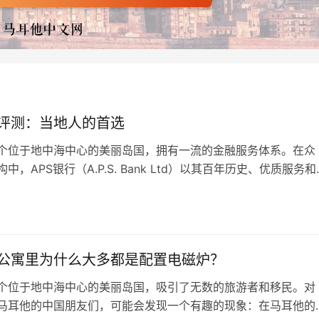
行评测：当地人的首选
个位于地中海中心的美丽岛国，拥有一流的金融服务体系。在众
中，APS银行（A.P.S. Bank Ltd）以其百年历史、优质服务和
成为马耳他的重要银行之一。 APS银行在1910年成立，初期作
行服务于马耳他民众。在过去的一百多年里，APS银行逐步扩大
和市场覆盖面，现已发展成为提供全方位服务的商业银行，业务
公寓里为什么大多都是配置电磁炉？
个位于地中海中心的美丽岛国，吸引了无数的旅游者和移民。对
马耳他的中国朋友们，可能会发现一个有趣的现象：在马耳他的