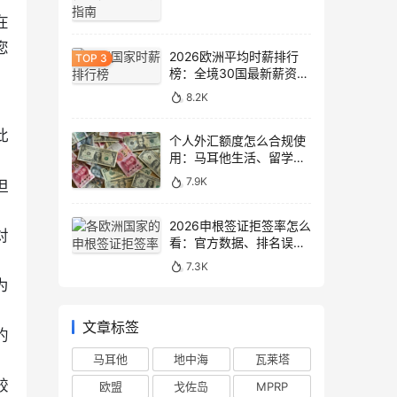
在
您
2026欧洲平均时薪排行
榜：全境30国最新薪资数
据大盘点
8.2K
，
此
个人外汇额度怎么合规使
用：马耳他生活、留学与
移民场景说明
7.9K
但
2026申根签证拒签率怎么
对
看：官方数据、排名误区
和申请避坑
7.3K
为
文章标签
约
马耳他
地中海
瓦莱塔
较
欧盟
戈佐岛
MPRP