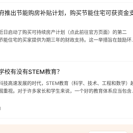
府推出节能购房补贴计划，购买节能住宅可获资金
近日启动了购买可持续房产计划（点此前往官方页面）的第二
节能住宅的买家提供为期三年的财政支持。这一举措旨在鼓励环
动房地产行业向可持续发展转型。 根据计划细则，购买符合能
日
的买家将有资格获得政府提供的资金补助。补助期限为三年，具
据房产的能效等级和购买价格等因素确定。 政策核心：以经济
建筑普及 环境部长…
学校有没有STEM教育？
科技高速发展的时代，STEM教育（科学、技术、工程和数学）
国重视。对于许多家长和学生来说，一个好的教育体系应当包含
EM教育。那么，在地中海的明珠马耳他，学校是否提供STEM教
肯定的。 马耳他的教育体系非常重视STEM教育。从小学到高中
日
他的学校都将科学、技术、工程和数学作为重要的学科进行教
程旨在培…