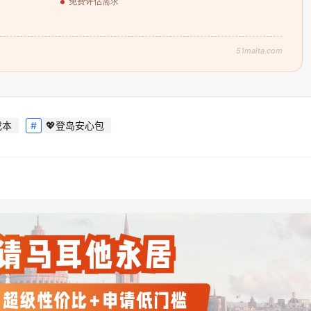
免费评估需求
51malta.com
成本
💖登岛安心包