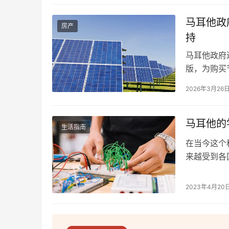
马耳他政
房产
持
马耳他政府
版，为购买
保建筑，推
2026年3月26
标准的房产
体金额将根
励加速绿色
马耳他的
生活指南
在当今这个
来越受到各
优质的ST
呢？答案是
2023年4月20
阶段，马耳
授。这些课