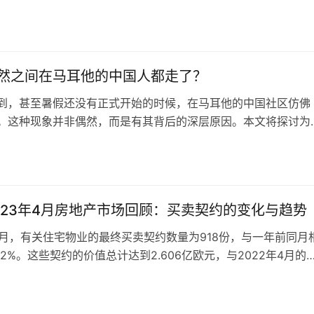
多数的厨房都配备了电磁炉，而不是我们在中国常见的燃气灶。
一些习惯了使用燃气灶的朋友们产生疑问：电磁炉做饭会不会不
日
来，我们就一起来探讨一下这个问题。 首先，我们来了解一下
炉是一种利用电磁原…
然之间在马耳他的中国人都走了？
到，甚至暑假还没有正式开始的时候，在马耳他的中国社区仿佛
。这种现象并非偶然，而是有其背后的深层原因。本文将探讨为
期间，很多在马耳他的中国人选择回国度假，并分析其中的几大
 一、想家和对家乡美食的渴望对于远离家乡的中国人来说，家
日
无刻不在。无论是在马耳他工作、学习，还是长期居住，家的味
魂牵梦绕。每到暑假…
023年4月房地产市场回顾：买卖契约的变化与趋势
年4月，有关住宅物业的最终买卖契约数量为918份，与一年前同月
.2%。这些契约的价值总计达到2.606亿欧元，与2022年4月的
加了9.4%。在这之中，有848份涉及个人购买者（家庭）的最终
占总数的92.4%，公司占据了几乎所有的剩余部分。涉及个人购
日
的契约价值达到2.16亿欧元，相当于总价值的82.9…