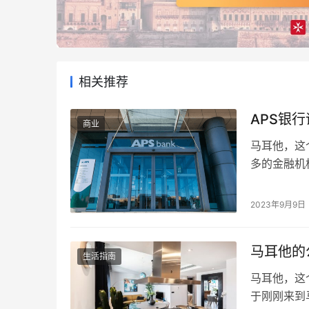
相关推荐
APS银
商业
马耳他，这
多的金融机构
创新理念，
邮政储蓄银
2023年9月9日
其业务范围
范…
马耳他的
生活指南
马耳他，这
于刚刚来到