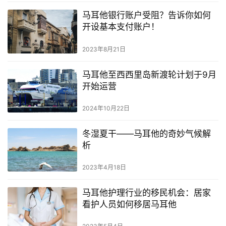
马
马耳他银行账户受阻？告诉你如何
耳
开设基本支付账户！
他
移
2023年8月21日
民
马耳他至西西里岛新渡轮计划于9月
留
开始运营
学
教
2024年10月22日
育
冬湿夏干——马耳他的奇妙气候解
析
网
2023年4月18日
址
导
马耳他护理行业的移民机会：居家
航
看护人员如何移居马耳他