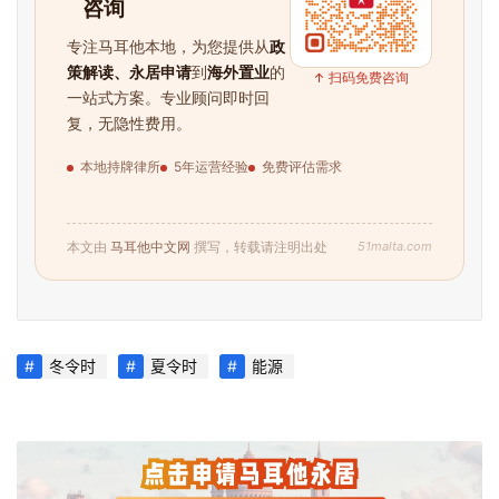
咨询
专注马耳他本地，为您提供从
政
策解读、永居申请
到
海外置业
的
↑ 扫码免费咨询
一站式方案。专业顾问即时回
复，无隐性费用。
本地持牌律所
5年运营经验
免费评估需求
51malta.com
本文由
马耳他中文网
撰写，转载请注明出处
冬令时
夏令时
能源