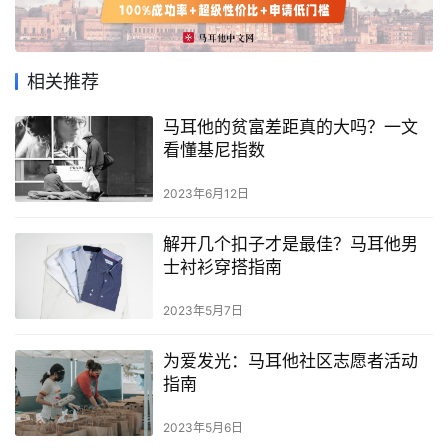
相关推荐
首
马耳他的贫富差距真的大吗？一文
看懂基尼指数
页
2023年6月12日
旅
游
解开几个扣子才是最佳？马耳他男
攻
士衬衫穿搭指南
略
2023年5月7日
生
活
为爱发光：马耳他社区志愿者活动
指
指南
南
2023年5月6日