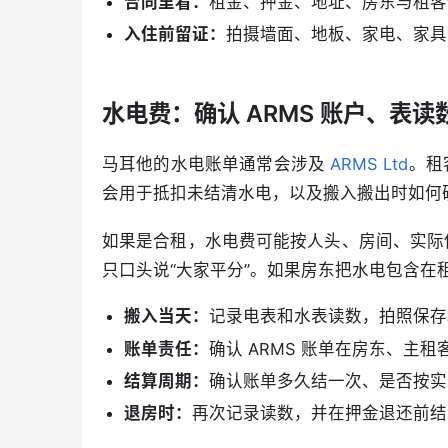
合同里看：
租金、押金、地址、房东与租客
入住前留证：
拍摄墙面、地板、家电、家具
水电费：确认 ARMS 账户、表
马耳他的水电账单通常会涉及 
ARMS Ltd
。租
会用于抵扣未结清水电，以及搬入搬出时如何
如果是合租，水电费可能按人头、房间、实际
只口头说“大家平分”。如果房东把水电包含
搬入当天：
记录电表和水表读数，拍照保存
账单责任：
确认 ARMS 账单在房东、主
结算周期：
确认账单多久结一次、是否按实
退房时：
再次记录读数，并在押金退还前结