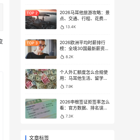
2026马耳他旅游攻略：景
点、交通、行程、花费与
避坑指南
13.4K
变
2026欧洲平均时薪排行
榜：全境30国最新薪资数
、
据大盘点
8.2K
个人外汇额度怎么合规使
用：马耳他生活、留学与
移民场景说明
7.9K
2026申根签证拒签率怎么
看：官方数据、排名误区
和申请避坑
7.3K
文章标签