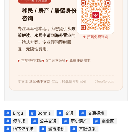
✦ 马耳他专属服务
留
移民 / 房产 / 居留身份
学
咨询
教
育
专注马耳他本地，为您提供从
政
策解读、永居申请
到
海外置业
的
↑ 扫码免费咨询
一站式方案。专业顾问即时回
复，无隐性费用。
网
址
本地持牌律所
5年运营经验
免费评估需求
导
航
51malta.com
本文由
马耳他中文网
撰写，转载请注明出处
Birgu
Bormla
交通
交通拥堵
停车场
公共交通
历史遗产
商业区
地下停车场
城市规划
基础设施