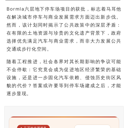
页
Bormla六层地下停车场项目的获批，标志着马耳他
在解决城市停车与商业发展需求方面迈出新步伐。
旅
游
然而，该计划同时揭示了公共政策中的深层矛盾：
攻
在有限的土地资源与珍贵的文化遗产背景下，政府
略
选择优先满足汽车与商业需求，而非大力发展公共
交通或步行化空间。
生
活
随着工程推进，社会各界对其长期影响的争议可能
指
不会停歇：它究竟会成为促进地区经济繁荣的基础
南
设施，还是进一步固化汽车依赖、侵蚀历史街区风
貌的代价？答案或许要等到停车场建成之后，才能
马
逐步显现。
耳
他
移
民