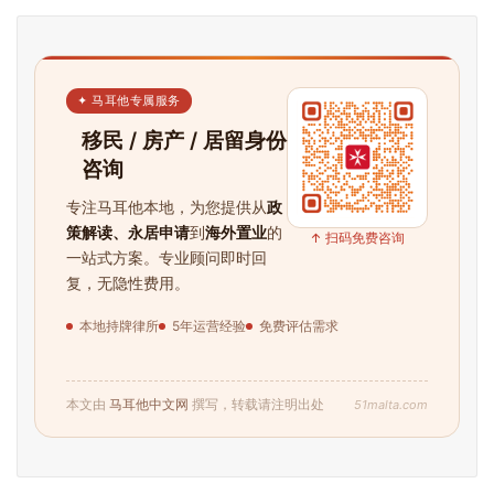
✦ 马耳他专属服务
移民 / 房产 / 居留身份
咨询
专注马耳他本地，为您提供从
政
策解读、永居申请
到
海外置业
的
↑ 扫码免费咨询
一站式方案。专业顾问即时回
复，无隐性费用。
本地持牌律所
5年运营经验
免费评估需求
51malta.com
本文由
马耳他中文网
撰写，转载请注明出处