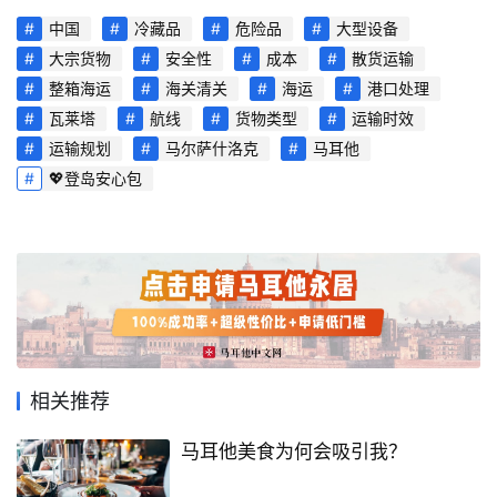
中国
冷藏品
危险品
大型设备
首
大宗货物
安全性
成本
散货运输
页
整箱海运
海关清关
海运
港口处理
瓦莱塔
航线
货物类型
运输时效
旅
运输规划
马尔萨什洛克
马耳他
游
💖登岛安心包
攻
略
生
活
指
南
相关推荐
马
耳
马耳他美食为何会吸引我？
他
移