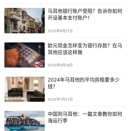
旅
马耳他银行账户受阻？告诉你如何
游
开设基本支付账户！
攻
略
2023年8月21日
欧元现金怎样变为银行存款？在马
生
耳他应该这样做
活
指
2023年9月16日
南
2024年马耳他的平均房租要多少
马
钱？
耳
他
2024年1月31日
移
民
中国到马耳他：一篇文章教你如何
海运行李
留