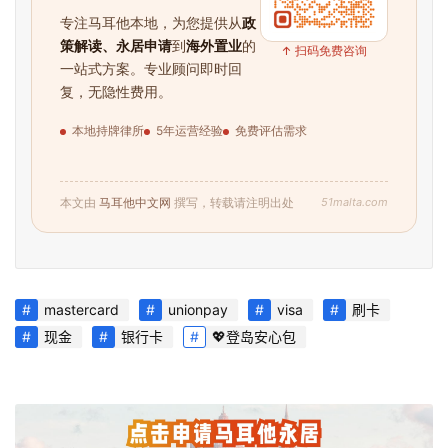
专注马耳他本地，为您提供从
政
策解读、永居申请
到
海外置业
的
↑ 扫码免费咨询
一站式方案。专业顾问即时回
复，无隐性费用。
本地持牌律所
5年运营经验
免费评估需求
51malta.com
本文由
马耳他中文网
撰写，转载请注明出处
mastercard
unionpay
visa
刷卡
现金
银行卡
💖登岛安心包