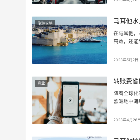
程可以分为
家供您选择
马耳他水
旅游攻略
在马耳他，
高效，还能
塔的渡轮班次
至瓦莱塔 (Va
2023年5月2日
约 10 分钟
转账费省
商业
随着全球化
欧洲地中海
下，如何将
本文中，我
2023年4月26
率及手续费
平台如Wise