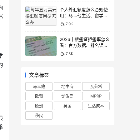
向
个人外汇额度怎么合规使
用：马耳他生活、留学与
迷
移民场景说明
7.9K
2026申根签证拒签率怎么
看：官方数据、排名误区
和申请避坑
7.3K
季
的
文章标签
马耳他
地中海
瓦莱塔
欧盟
戈佐岛
MPRP
欧洲
英国
生活成本
移民
很
季