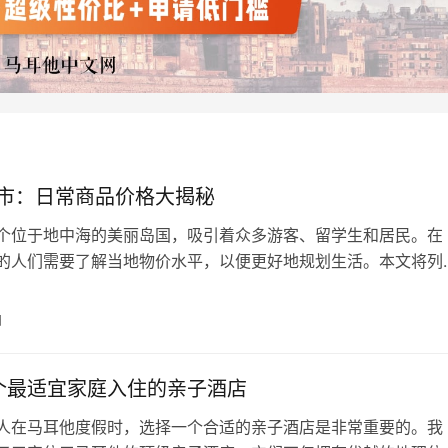
市：日常商品价格大揭秘
个位于地中海的美丽岛国，吸引着众多游客、留学生和居民。在
的人们需要了解当地物价水平，以便更好地规划生活。本文将列
商品在马耳他超市的价格，并以1欧元兑换7人民币的汇率计算人
。 牛肉（1公斤）：11欧元，约合人民币77元； 蔬菜（1公
日
欧元，约合人民币10.5元； 水果（1公斤）：2欧元，约合人民币1
个最适宜家庭入住的亲子酒店
人在马耳他度假时，选择一个合适的亲子酒店是非常重要的。我