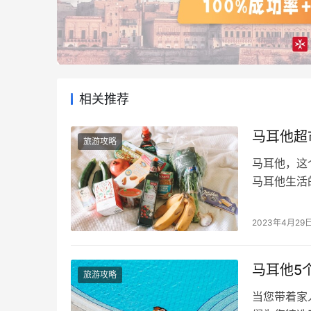
相关推荐
马耳他超
旅游攻略
马耳他，这
马耳他生活
举一些常见
民币等值价格
2023年4月29
斤）：1.5
元； 零…
马耳他5
旅游攻略
当您带着家