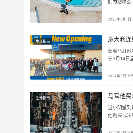
们为您精选
置和舒适的
看看这些酒店
2023年5月1日
Portomaso,
意大利连
生活指南
随着马耳他
于3月14
纱。这一盛
Euros
2024年3月15
时间定于当
点…
马耳他买
生活指南
当小明搬到
他购买或注
和其他像他
略，包括所
2023年4月26