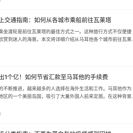
以下几个步骤： 选择汽车：在马耳他有许多汽车经销商和私人
。您可以根据自己…
上交通指南：如何从各城市乘船前往瓦莱塔
乘坐渡轮是前往瓦莱塔的最佳方式之一。这种旅行方式不仅便捷
欣赏到迷人的海景。本文将详细介绍从马耳他各个城市前往瓦莱
及运营时间。 前往瓦莱塔的主要渡轮路线： 斯利马 (Sliema)
lletta)：Sliema Ferry Services 提供此线路的渡轮服务。船程
，票价为单程 1.50 欧元，往…
出1个亿！如何节省汇款至马耳他的手续费
的不断推进，越来越多的人选择在海外生活和工作。马耳他作为
地区的一个美丽岛国，吸引了大量外国人前来定居。在这种背景
生活费用以低成本的方式转入马耳他成为了一个关注的焦点。在
们将为您提供详细的操作步骤，帮助您在转账过程中节省银行汇
日
，并分析不同资金渠道的费用差异。 使用在线汇款平台 在线汇
和Revol…