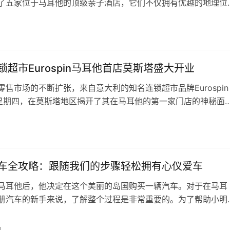
了五家位于马耳他的顶级亲子酒店，它们不仅拥有优越的地理位
住宿环境，还靠近许多家庭友好型的景点。接下来让我们一起来
的详细信息。 1、马耳他希尔顿酒店（Hilton Malta） 地址：
 St. Julian’s PTM 01, Ma…
锁超市Eurospin马耳他首店莫斯塔盛大开业
零售市场的不断扩张，来自意大利的知名连锁超市品牌Eurospin
日星期四，在莫斯塔地区揭开了其在马耳他的第一家门店的神秘面
事吸引了广泛关注，标志着Eurospin正式踏足马耳他市场。
pin通过社交媒体渠道于上周六宣布了这一激动人心的消息，公开开业
日
天上午7点整。为了庆祝这一特殊时刻，开业当天将持续至晚上1
车全攻略：跟随我们的步骤轻松拥有心仪爱车
马耳他后，他决定在这个美丽的岛国购买一辆汽车。对于在马耳
册汽车的新手来说，了解整个过程是非常重要的。为了帮助小明
一样的人，我们将在这篇文章中详细介绍购买和注册汽车的全攻
需步骤、提交的材料以及可能遇到的问题。 首先，购买汽车的
日