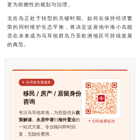
更为前瞻性的规划与治理。
马
耳
戈佐岛正处于转型的关键时期。如何在保持经济繁
他
荣的同时维护生态平衡，将决定这座地中海小岛能
移
否在未来成为马耳他群岛乃至欧洲地区可持续发展
民
的典范。
留
学
教
育
✦ 马耳他专属服务
移民 / 房产 / 居留身份
咨询
网
址
专注马耳他本地，为您提供从
政
导
策解读、永居申请
到
海外置业
的
↑ 扫码免费咨询
航
一站式方案。专业顾问即时回
复，无隐性费用。