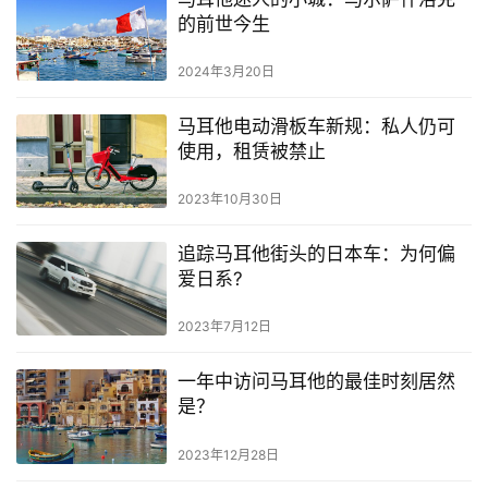
活
的前世今生
指
南
2024年3月20日
马
马耳他电动滑板车新规：私人仍可
耳
使用，租赁被禁止
他
移
2023年10月30日
民
追踪马耳他街头的日本车：为何偏
爱日系?
留
学
2023年7月12日
教
育
一年中访问马耳他的最佳时刻居然
是？
网
2023年12月28日
址