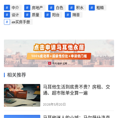
中介
房地产
白色
积水
粗糙
设计
质量
阳台
隔音
🧱买房手册
首
页
相关推荐
旅
马耳他生活到底贵不贵？房租、交
游
通、超市账单全算一遍
攻
略
2026年5月20日
生
马耳他迷人的小城：马尔萨什洛克