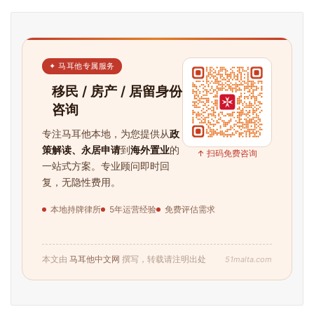
✦ 马耳他专属服务
移民 / 房产 / 居留身份
咨询
专注马耳他本地，为您提供从
政
策解读、永居申请
到
海外置业
的
↑ 扫码免费咨询
一站式方案。专业顾问即时回
复，无隐性费用。
本地持牌律所
5年运营经验
免费评估需求
51malta.com
本文由
马耳他中文网
撰写，转载请注明出处