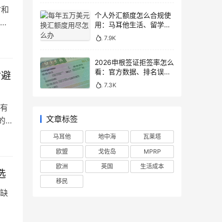
村和
个人外汇额度怎么合规使
规
用：马耳他生活、留学与
移民场景说明
持
7.9K
非常
再欢
2026申根签证拒签率怎么
看：官方数据、排名误区
附避
和申请避坑
7.3K
有
文章标签
的
五
马耳他
地中海
瓦莱塔
附
欧盟
戈佐岛
MPRP
一
欧洲
英国
生活成本
选
移民
缺