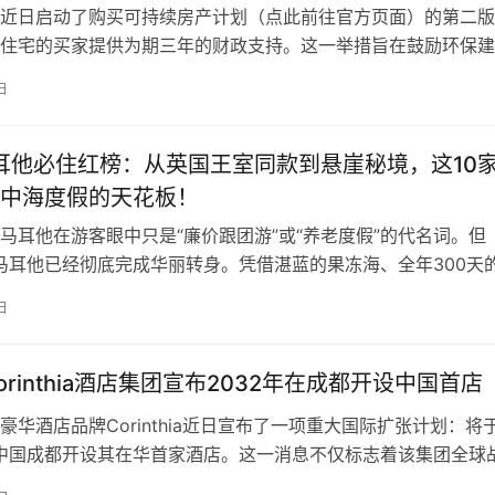
近日启动了购买可持续房产计划（点此前往官方页面）的第二版
住宅的买家提供为期三年的财政支持。这一举措旨在鼓励环保建
地产行业向可持续发展转型。 根据计划细则，购买符合能效标
日
将有资格获得政府提供的资金补助。补助期限为三年，具体金额
能效等级和购买价格等因素确定。 政策核心：以经济激励加速
环境部长…
马耳他必住红榜：从英国王室同款到悬崖秘境，这10
中海度假的天花板！
马耳他在游客眼中只是“廉价跟团游”或“养老度假”的代名词。但
的马耳他已经彻底完成华丽转身。凭借湛蓝的果冻海、全年300天
批将历史遗迹与现代奢华完美融合的酒店，这座地中海“心脏”岛
日
球时髦精们蜂拥而至。 不管你是想在瓦莱塔的古堡里穿越回骑
在戈佐岛的悬崖边放空灵魂，这份2026马耳他最值得入住酒店
orinthia酒店集团宣布2032年在成都开设中国首店
豪华酒店品牌Corinthia近日宣布了一项重大国际扩张计划：将
在中国成都开设其在华首家酒店。这一消息不仅标志着该集团全球
，也反映了马耳他企业在国际市场上的竞争力。 据官方透露，