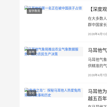
与觉醒的错
【深度观
留学教育
在大多数人
群中国家长
多年的焦虑
2026年4月13
是因为他们
区”。 当
耐人寻味。
马耳他气
本地
马耳他气象
供精准的气
的，旨在帮
2026年4月7日
种专业数据
概率预测等
科技赋能：
马耳他为
文化
越五百年
在马耳他下