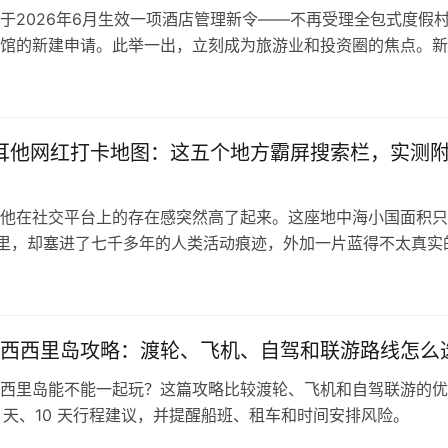
于2026年6月生效一项酒店管理新令——不再受理全包式度假
馆的新建申请。此举一出，立刻成为旅游业和投资圈的焦点。新
收紧，而是指向更清晰的产业升级信号：要质量不要数量，要可
扩张。 新规到底改变了什么？ 这次调整的力度很大，而且思路
梳理一下： 全包式度假村：不再受理新建申请。未来马耳他不
…
马耳他网红打卡地图：这五个地方霸屏搜索栏，实测
他在社交平台上的存在感突然高了起来。这座地中海小国面积只
公里，却塞进了七千多年的人类活动痕迹，外加一片蓝得不太真实
刷到照片后第一反应是”这是哪“，第二反应是”怎么去“。 下面这
根据搜索热度和实地体验筛选出来的马耳他核心景点。每一个都
6年最新实用信息和避开人流的建议，方便你直接排进行程里。 第
西西里岛攻略：渡轮、飞机、自驾和联游路线怎么
西里岛能不能一起玩？这篇攻略比较渡轮、飞机和自驾联游的优
7 天、10 天行程建议，并提醒船班、租车和时间安排风险。