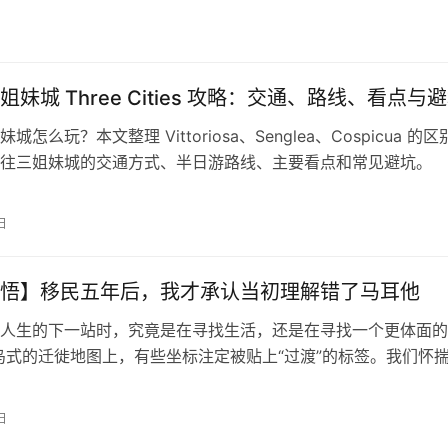
妹城 Three Cities 攻略：交通、路线、看点与
城怎么玩？本文整理 Vittoriosa、Senglea、Cospicua 的
往三姐妹城的交通方式、半日游路线、主要看点和常见避坑。
日
悟】移民五年后，我才承认当初理解错了马耳他
人生的下一站时，究竟是在寻找生活，还是在寻找一个更体面的
鸟式的迁徙地图上，有些坐标注定被贴上“过渡”的标签。我们怀
，在不同的经纬度之间反复试探，总觉得更好的未来永远在“下
而，当那些被寄予厚望的繁华逐渐露出裂痕，我们才不得不重新审
日
被视作“将就”的选择，背后到底隐藏着怎样的奢侈。这种关于遗