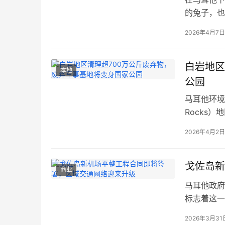
的兔子，也
只兔子，先
2026年4月7日
的地中海小
带来了禁令
罗德岛…
白岩地区
本地
公园
马耳他环境
Rocks
一大规模环
2026年4月2日
关键准备。
期处于荒废
戈佐岛新
商业
马耳他政府
标志着这一
门工作组正
2026年3月31
网络。 地