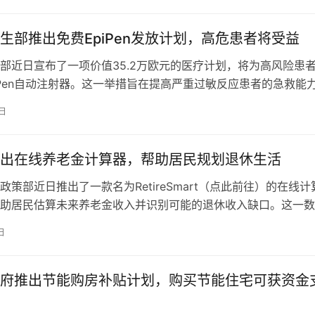
部区域，设计规模适中，主要服务国内航线和部分区域性国际航
生部推出免费EpiPen发放计划，高危患者将受益
部近日宣布了一项价值35.2万欧元的医疗计划，将为高风险患
iPen自动注射器。这一举措旨在提高严重过敏反应患者的急救能
康安全。EpiPen是一种肾上腺素自动注射器，用于治疗严重的
0日
性休克）。在紧急情况下，及时使用EpiPen可以挽救生命。根
条件的高风险患者将可以免费获得这一急救设备。 &nbsp…
出在线养老金计算器，帮助居民规划退休生活
政策部近日推出了一款名为RetireSmart（点此前往）的在线计
助居民估算未来养老金收入并识别可能的退休收入缺口。这一数
正值社会对退休规划关注度日益提高的时期。该计算器通过一系
日
为用户提供个性化的养老金预测。用户需要提供的信息包括当前
休年龄、工作年限、收入水平以及现有储蓄情况。系统基于这些
府推出节能购房补贴计划，购买节能住宅可获资金