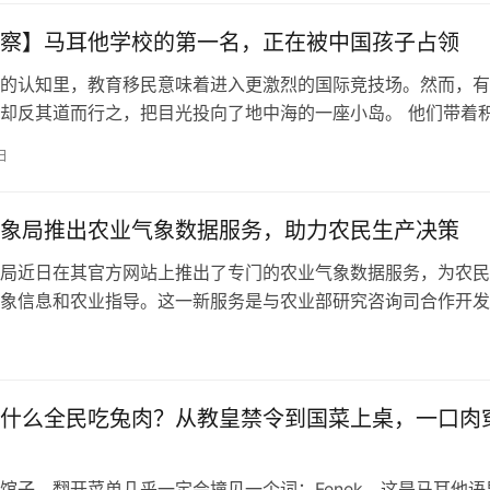
位…
察】马耳他学校的第一名，正在被中国孩子占领
的认知里，教育移民意味着进入更激烈的国际竞技场。然而，有
却反其道而行之，把目光投向了地中海的一座小岛。 他们带着
出发，却在那里意外撞见了一种从未预料到的“赢法”。这种“赢”
日
跑得更快，而是因为他们发现了一个被大多数人忽略的“心理缓
中国式的教育基因与地中海的松弛感发生碰撞，故事的走向开始变
…
象局推出农业气象数据服务，助力农民生产决策
局近日在其官方网站上推出了专门的农业气象数据服务，为农民
象信息和农业指导。这一新服务是与农业部研究咨询司合作开发
助农业生产者做出更科学的决策。新上线的农业气象板块提供了
，包括：土壤温度、土壤湿度、蒸发量、作物需水量、病虫害发
。这些数据以直观的图表和地图形式呈现，方便用户理解和应用
精准数据指…
什么全民吃兔肉？从教皇禁令到国菜上桌，一口肉
馆子，翻开菜单几乎一定会撞见一个词：Fenek。这是马耳他语