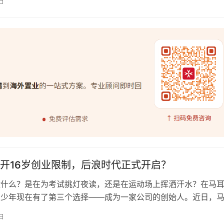
日
thia成都酒店将坐落于城市中心区域，规划包含150间客房和套房，
住宅单元。项目被定位为“定义性的建筑和生活方式目的地”，…
开16岁创业限制，后浪时代正式开启？
做什么？是在为考试挑灯夜读，还是在运动场上挥洒汗水？在马
的少年现在有了第三个选择——成为一家公司的创始人。近日，
布了一项名为“Intrapriża16”的全新法律框架，标志着马耳他
日
会权利方面迈出了激进且极具前瞻性的一步：16岁及17岁的青