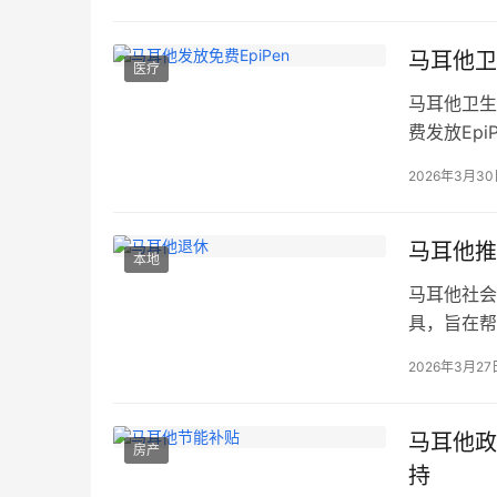
于戈佐岛中
线。平…
马耳他卫
医疗
马耳他卫生
费发放Ep
保障公众健
2026年3月3
反应（过敏
计划，符合
马耳他推
本地
马耳他社会
具，旨在帮
工具的推出
2026年3月27
参数输入，
龄、预计退
据，结合…
马耳他政
房产
持