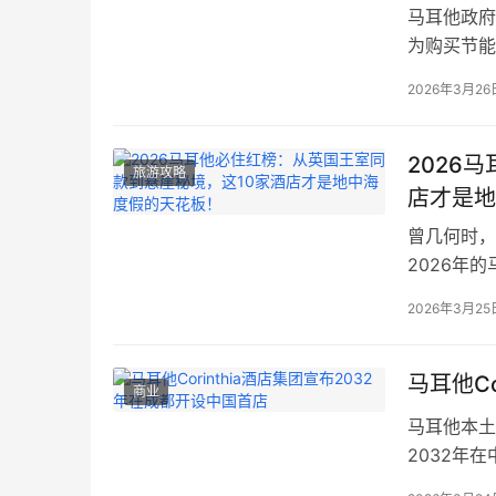
马耳他政府
为购买节能
筑，推动房
2026年3月26
房产的买家
根据房产的
建筑普及 
2026
旅游攻略
店才是地
曾几何时，
2026年
光，以及一
2026年3月25
正吸引着全
代，还是想
都能…
马耳他C
商业
马耳他本土
2032年
的重要一步