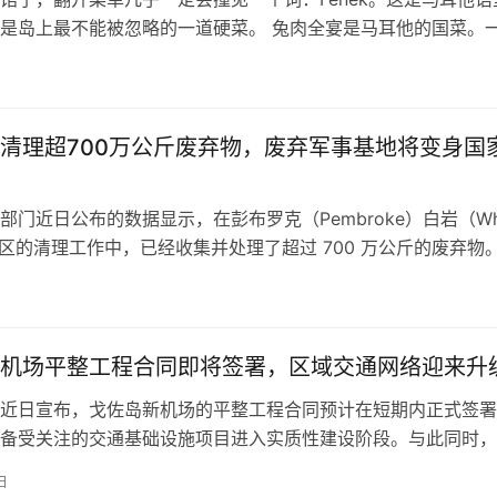
是岛上最不能被忽略的一道硬菜。 兔肉全宴是马耳他的国菜。
腌后炖再拌面，一兔两吃，一桌人围着分。问题是，这个四面是
岛，为什么偏偏和兔子绑在了一起？ 一、骑士团带来了兔子，
 兔肉在马耳他的故事，从圣约翰骑士团开始。 1530年，骑士
清理超700万公斤废弃物，废弃军事基地将变身国
部门近日公布的数据显示，在彭布罗克（Pembroke）白岩（Whi
）地区的清理工作中，已经收集并处理了超过 700 万公斤的废弃物
境整治项目，是为将该区域从废弃军事基地转变为国家公园所做
白岩地区位于马耳他东北海岸，历史上曾用作军事设施，废弃后
状态。区域内遗留了大量建筑废墟、工业废料和生活垃圾，对…
机场平整工程合同即将签署，区域交通网络迎来升
近日宣布，戈佐岛新机场的平整工程合同预计在短期内正式签署
备受关注的交通基础设施项目进入实质性建设阶段。与此同时，
在研究姆贾尔港（Mġarr Harbour）的扩建方案，以完善岛际
日
标起步：新机场的设计规划与建设蓝图 根据项目规划，新机场选