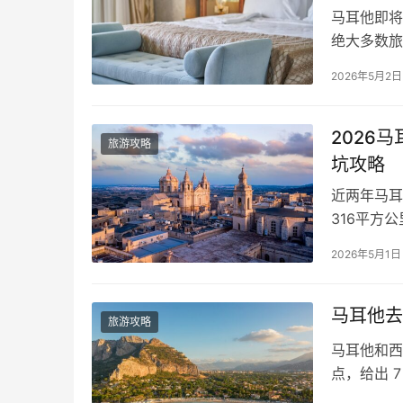
马耳他即将
绝大多数旅
并非简单地
2026年5月2日
续不要无序
清晰。简单
迎封闭式的
2026
旅游攻略
坑攻略
近两年马耳
316平方
海。很多人
2026年5月1日
个地方，是
上了202
名：姆迪…
马耳他去
旅游攻略
马耳他和西
点，给出 