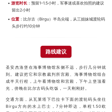
•
游览时长
：预留1–1.5小时，军事迷或喜欢拍照的建议
留出2小时
•
位置
：比尔古（Birgu）半岛尖端，从三姐妹城渡轮码
头步行约10分钟
路线建议
首
页
圣安杰洛堡在海事博物馆东侧不远，步行几分钟就
到。建议把它和宗教裁判所宫殿、海事博物馆组合
旅
成半天行程，上午看博物馆和宫殿，下午上堡顶看
游
光，傍晚在比尔古码头吃饭，一天刚刚好。
攻
略
交通方面，从瓦莱塔下巴拉卡下面的渡轮码头坐往
Birgu方向的水上巴士，7分钟即达，单程1.50欧
生