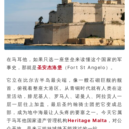
在马耳他，如果只选一座堡垒来读懂这个国家的军
事史，那就是
圣安杰洛堡
（Fort St Angelo）。
它立在比尔古半岛最尖端，像一艘石砌巨舰的舰
首，俯视着整座大港区。从青铜时代就有人类在这
里活动，腓尼基人、罗马人、诺曼人、阿拉贡人一
层一层往上加盖，最后圣约翰骑士团把它变成总
部，成为地中海最让人头疼的要塞之一。今天它属
于马耳他国家遗产管理机构
Heritage Malta
，对公
众开放，是来三姐妹城绝不能跳过的一站。