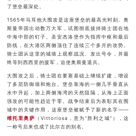
了堡垒最深处。
1565年马耳他大围攻是这座堡垒的最高光时刻。奥
斯曼帝国出动数万大军，试图彻底拔掉骑士团在地
中海中部的钉子。圣安杰洛堡作为指挥中枢和最后
防线，在大港区两侧顶住了连续三个多月的攻势。
骑士团从这里的城墙上观察战况、发出号令，并最
终等到西西里的援军，迫使奥斯曼退兵。
大围攻之后，骑士团在要塞基础上继续扩建，增设
了多层防御墙和炮台。堡垒靠海的一侧几乎垂直从
水中升起，加上两侧海湾的天然阻隔，从海上正面
强攻的可能性趋近于零。战争结束后为表彰其在围
城中的关键作用，这座堡垒被赋予了新的名字——
维托里奥萨
（Vittoriosa，意为“胜利之城”），这
一称号后来也成了比尔古的别名。