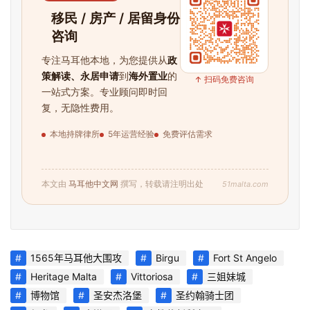
移民 / 房产 / 居留身份
咨询
专注马耳他本地，为您提供从
政
策解读、永居申请
到
海外置业
的
↑ 扫码免费咨询
一站式方案。专业顾问即时回
复，无隐性费用。
本地持牌律所
5年运营经验
免费评估需求
51malta.com
本文由
马耳他中文网
撰写，转载请注明出处
1565年马耳他大围攻
Birgu
Fort St Angelo
Heritage Malta
Vittoriosa
三姐妹城
博物馆
圣安杰洛堡
圣约翰骑士团