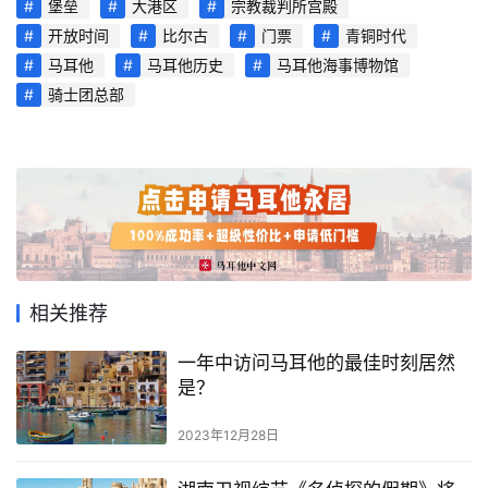
堡垒
大港区
宗教裁判所宫殿
开放时间
比尔古
门票
青铜时代
马耳他
马耳他历史
马耳他海事博物馆
骑士团总部
相关推荐
一年中访问马耳他的最佳时刻居然
是？
2023年12月28日