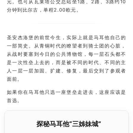
元。也可从瓦莱塔公交总站坐1路、2路、3路约10
活
分钟到比尔古，单程2.00欧元。
指
南
马
圣安杰洛堡的前世今生，实际上就是马耳他自己的
耳
一部简史。从青铜时代的瞭望者到骑士团的心脏，
他
从战时要塞到今日的公共博物馆，每一层石头都不
移
是一次性垒上去的，而是被不同的时代、不同的主
民
人一层一层加固、扩建、修复，最后交到了参观者
留
面前。
学
如果你在马耳他只选一座堡垒走进去，这座应该是
教
育
首选。
探秘马耳他“三姊妹城”
网
址