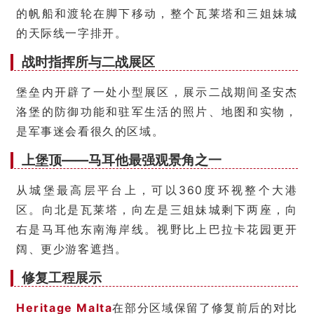
的帆船和渡轮在脚下移动，整个瓦莱塔和三姐妹城
的天际线一字排开。
战时指挥所与二战展区
堡垒内开辟了一处小型展区，展示二战期间圣安杰
洛堡的防御功能和驻军生活的照片、地图和实物，
是军事迷会看很久的区域。
上堡顶——马耳他最强观景角之一
从城堡最高层平台上，可以360度环视整个大港
区。向北是瓦莱塔，向左是三姐妹城剩下两座，向
右是马耳他东南海岸线。视野比上巴拉卡花园更开
阔、更少游客遮挡。
修复工程展示
Heritage Malta
在部分区域保留了修复前后的对比