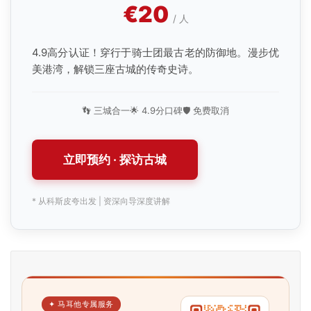
€20
导
/ 人
航
4.9高分认证！穿行于骑士团最古老的防御地。漫步优
美港湾，解锁三座古城的传奇史诗。
👣 三城合一
🌟 4.9分口碑
🛡️ 免费取消
立即预约 · 探访古城
* 从科斯皮夸出发 | 资深向导深度讲解
✦ 马耳他专属服务