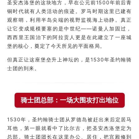
圣安杰洛堡的这块地方，早在公元前1500年前后青
铜时代就有人类活动的痕迹。罗马时期这里已建有
观察哨，利用半岛尖端的视野监视海上动静。真正
让它变成规模要塞的是中世纪——诺曼人加固过，
西西里王国治下的阿拉贡人更是在此建立了一座城
堡的核心，奠定了今天所见的平面格局。
但真正让这座堡垒升上神坛的，是1530年圣约翰骑
士团的到来。
骑士团总部：一场大围攻打出地位
1530年，圣约翰骑士团从罗德岛被赶出来后定居马
耳他，第一眼就看中了比尔古，把圣安杰洛堡定为
总部。骑士团团长在这里办公、居住，把宫殿修到