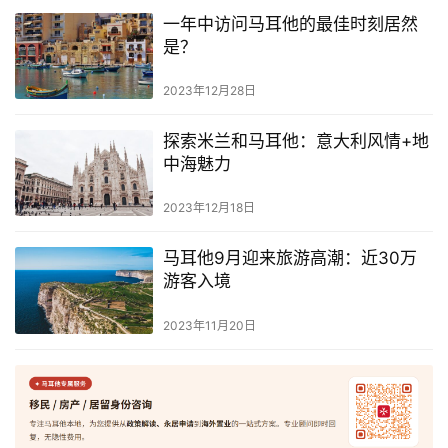
攻
一年中访问马耳他的最佳时刻居然
略
是？
2023年12月28日
生
活
探索米兰和马耳他：意大利风情+地
指
中海魅力
南
2023年12月18日
马
耳
马耳他9月迎来旅游高潮：近30万
他
游客入境
移
民
2023年11月20日
留
学
教
育