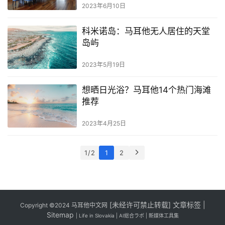
2023年6月10日
科米诺岛：马耳他无人居住的天堂
岛屿
2023年5月19日
想晒日光浴？马耳他14个热门海滩
推荐
2023年4月25日
1 / 2
1
2
[
未经许可禁止转载]
文章标签
|
Copyright ©2024
马耳他中文网
Sitemap
|
Life in Slovakia
|
AI総合ラボ
|
新媒体工具集