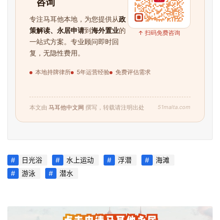
咨询
专注马耳他本地，为您提供从
政
策解读、永居申请
到
海外置业
的
↑ 扫码免费咨询
一站式方案。专业顾问即时回
复，无隐性费用。
首
本地持牌律所
5年运营经验
免费评估需求
页
旅
51malta.com
本文由
马耳他中文网
撰写，转载请注明出处
游
攻
略
日光浴
水上运动
浮潜
海滩
生
游泳
潜水
活
指
南