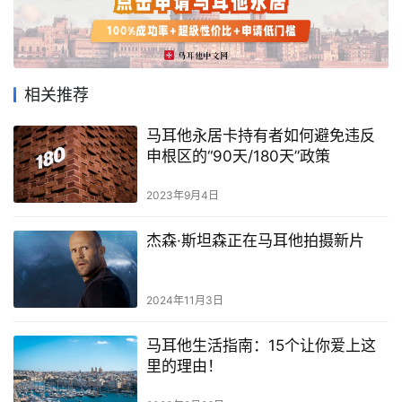
马
耳
他
移
相关推荐
民
马耳他永居卡持有者如何避免违反
申根区的“90天/180天”政策
留
学
2023年9月4日
教
育
杰森·斯坦森正在马耳他拍摄新片
网
2024年11月3日
址
导
马耳他生活指南：15个让你爱上这
航
里的理由！