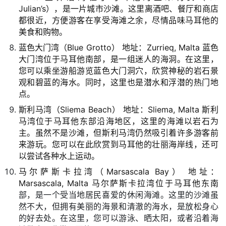
Julian’s），是一片城市沙滩。这里离酒吧、餐厅和商店
都很近，方便游客在享受海滩之余，尽情品味马耳他的
美食和购物。
蓝色大门湾（Blue Grotto） 地址：Zurrieq, Malta 蓝色
大门湾位于马耳他南部，是一组迷人的海洞。在这里，
您可以乘坐游船游览蓝色大门洞穴，欣赏神秘的岩石景
观和碧蓝的海水。同时，这里也是潜水和浮潜的热门地
点。
斯利马湾（Sliema Beach） 地址：Sliema, Malta 斯利
马湾位于马耳他东部沿海地区，这里的海滩以岩石为
主。虽然不是沙滩，但斯利马湾仍然吸引着许多游客前
来游玩。您可以在此欣赏到马耳他的壮丽海岸线，还可
以尝试各种水上运动。
马尔萨斯卡拉湾（Marsascala Bay） 地址：
Marsascala, Malta 马尔萨斯卡拉湾位于马耳他东南
部，是一个受当地居民喜爱的休闲海滩。这里的沙滩虽
然不大，但拥有美丽的海景和清澈的海水，是放松身心
的好去处。在这里，您可以游泳、晒太阳，或者沿着海