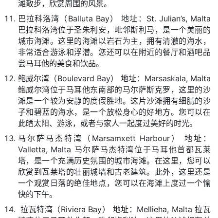
滩散步，欣赏周围的风景。
巴拉科洛湾（Balluta Bay） 地址：St. Julian’s, Malta
巴拉科洛湾位于圣朱利安，毗邻斯利马，是一个美丽的
城市海滩。这里的海滩以岩石为主，拥有清澈的海水，
非常适合游泳和浮潜。您还可以在附近的餐厅和酒吧品
尝马耳他的美食和饮品。
鲍威尔湾（Boulevard Bay） 地址：Marsaskala, Malta
鲍威尔湾位于马耳他东南部的马尔萨斯克罗，这里的沙
滩是一个较为安静的度假胜地。这片沙滩拥有细腻的沙
子和碧蓝的海水，是一个放松身心的好地方。您可以在
此晒太阳、游泳，或者与家人一起度过美好的时光。
马尔萨马杰特湾（Marsamxett Harbour） 地址：
Valletta, Malta 马尔萨马杰特湾位于马耳他首都瓦莱
塔，是一个充满历史氛围的城市海滩。在这里，您可以
欣赏到瓦莱塔的壮丽城墙和古老建筑。此外，这里还是
一个观赏日落的绝佳地点，您可以在海滩上度过一个愉
快的下午。
拉瓦特湾（Riviera Bay） 地址：Mellieha, Malta 拉瓦