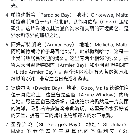
光。
帕拉迪斯湾（Paradise Bay） 地址：Cirkewwa, Malta
帕拉迪斯湾位于马耳他北部，紧邻哥佐岛（Gozo）渡轮
码头。这片海滩以其清澈的海水和美丽的环境闻名，是
潜水和浮潜的理想之地。
阿姆斯特朗湾（Armier Bay） 地址：Mellieha, Malta
阿姆斯特朗湾位于马耳他北部，毗邻梅利哈湾，这是一
个受当地居民欢迎的海滩。这里有两个相邻的沙滩，被
称为大阿姆斯特朗湾（Armier Bay）和小阿姆斯特朗湾
（Little Armier Bay）。两个湾区都拥有碧蓝的海水和
细腻的沙滩，非常适合日光浴和游泳。
德维尔湾（Dwejra Bay） 地址：Gozo, Malta 德维尔湾
位于哥佐岛上，这里曾是蓝窗（Azure Window）的所
在地。尽管蓝窗已经坍塌，但德维尔湾仍然是一片美丽
的海滩，吸引着许多游客来此游玩。这里是潜水爱好者
的天堂，拥有丰富的海洋生物和迷人的水下景观。
圣乔治湾（St. George’s Bay） 地址：St. Julian’s,
Malta 圣乔治湾位于马耳他的圣朱利安（St.