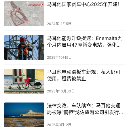
马耳他国家赛车中心2025年开建！
移
民
2024年11月5日
留
学
马耳他能源升级提速：Enemalta九
教
个月内启用47座新变电站，强化全
育
国电力韧性
2025年10月9日
网
马耳他电动滑板车新规：私人仍可
址
使用，租赁被禁止
导
2023年10月30日
航
法律突改、车队续命：马耳他交通
局被曝“偏袒”戈佐旅游公司引发行业
震动
2025年9月12日