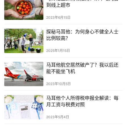
到线上超市
首
2023年6月15日
页
探秘马耳他：为何身心不健全人士
比例较高？
旅
游
2025年1月15日
攻
略
马耳他航空居然破产了？我以后还
能不能坐飞机
生
活
2023年10月5日
指
南
马耳他个人所得税申报全解读：每
月工资与税费对照
马
2023年5月4日
耳
他