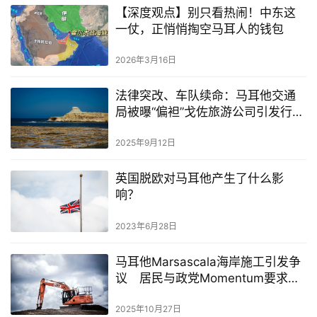
【深度观点】别只看热闹！中东这
一仗，正悄悄掏空马耳人的钱包
2026年3月16日
法律突改、车队续命：马耳他交通
局被曝“偏袒”戈佐旅游公司引发行业
震动
2025年9月12日
英国脱欧对马耳他产生了什么影
响？
2023年6月28日
马耳他Marsascala海岸施工引发争
议 居民与政党Momentum要求立
即暂停工程
2025年10月27日