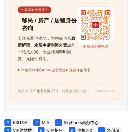
✦ 马耳他专属服务
移民 / 房产 / 居留身份
咨询
专注马耳他本地，为您提供从
政
策解读、永居申请
到
海外置业
的
↑ 扫码免费咨询
一站式方案。专业顾问即时回
复，无隐性费用。
本地持牌律所
5年运营经验
免费评估需求
51malta.com
本文由
马耳他中文网
撰写，转载请注明出处
EBITDA
MIA
SkyParks商务中心
VIP航站楼
交通枢纽
停机坪X
净利润