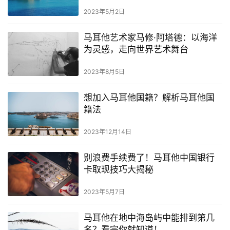
生
2023年5月2日
活
指
马耳他艺术家马修·阿塔德：以海洋
南
为灵感，走向世界艺术舞台
2023年8月5日
马
耳
想加入马耳他国籍？解析马耳他国
他
籍法
移
民
2023年12月14日
留
别浪费手续费了！马耳他中国银行
学
卡取现技巧大揭秘
教
育
2023年5月7日
马耳他在地中海岛屿中能排到第几
名？看完你就知道！