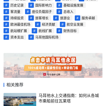
历史记录
国际影响力
基础设施发展
客流量
座位负载因子
总收入
持续投资
旅客增长
旅游业
服务卓越
欧洲最佳机场
经济贡献
航空业发展
航站楼扩展
航线扩展
财务目标
资本支出
马耳他国际机场
首
页
旅
相关推荐
游
攻
马耳他水上交通指南：如何从各城
略
市乘船前往瓦莱塔