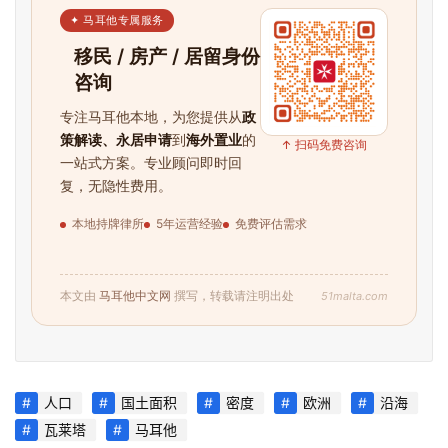
✦ 马耳他专属服务
移民 / 房产 / 居留身份
咨询
专注马耳他本地，为您提供从
政
策解读、永居申请
到
海外置业
的
↑ 扫码免费咨询
一站式方案。专业顾问即时回
复，无隐性费用。
本地持牌律所
5年运营经验
免费评估需求
51malta.com
本文由
马耳他中文网
撰写，转载请注明出处
人口
国土面积
密度
欧洲
沿海
瓦莱塔
马耳他