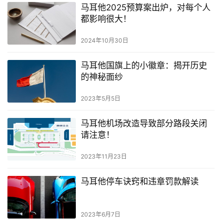
南
马耳他2025预算案出炉，对每个人
都影响很大！
马
2024年10月30日
耳
他
马耳他国旗上的小徽章：揭开历史
移
的神秘面纱
民
2023年5月5日
留
学
马耳他机场改造导致部分路段关闭
教
请注意！
育
2023年11月23日
网
马耳他停车诀窍和违章罚款解读
址
导
2023年6月7日
航